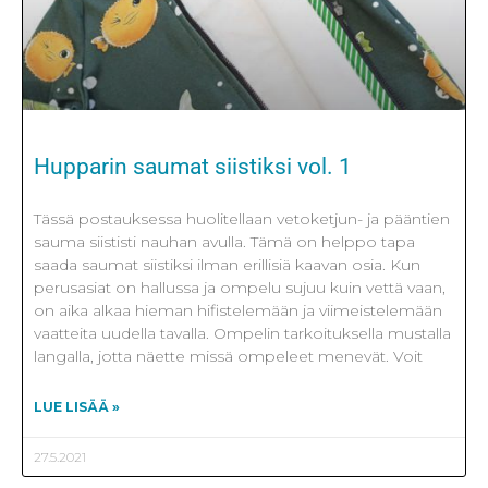
Hupparin saumat siistiksi vol. 1
Tässä postauksessa huolitellaan vetoketjun- ja pääntien
sauma siististi nauhan avulla. Tämä on helppo tapa
saada saumat siistiksi ilman erillisiä kaavan osia. Kun
perusasiat on hallussa ja ompelu sujuu kuin vettä vaan,
on aika alkaa hieman hifistelemään ja viimeistelemään
vaatteita uudella tavalla. Ompelin tarkoituksella mustalla
langalla, jotta näette missä ompeleet menevät. Voit
LUE LISÄÄ »
27.5.2021