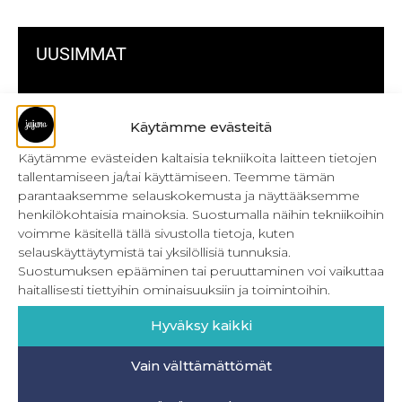
UUSIMMAT
Kulmikas pussukka kaava Särmä
Käytämme evästeitä
Bokserikuminauhan ompelu
Käytämme evästeiden kaltaisia tekniikoita laitteen tietojen
Metrivetoketjun käyttö
tallentamiseen ja/tai käyttämiseen. Teemme tämän
parantaaksemme selauskokemusta ja näyttääksemme
Metrivetoketjun lukon pujottaminen
henkilökohtaisia mainoksia. Suostumalla näihin tekniikoihin
voimme käsitellä tällä sivustolla tietoja, kuten
Onnistu joustavien vaatteiden ompelussa
selauskäyttäytymistä tai yksilöllisiä tunnuksia.
Suostumuksen epääminen tai peruuttaminen voi vaikuttaa
Laakasauman ompelu saumurilla
haitallisesti tiettyihin ominaisuuksiin ja toimintoihin.
Jujunan ompelubingo heinä-joulukuulle
Hyväksy kaikki
Retkeilyhousujen materiaalit ja tarvikkeet
Vain välttämättömät