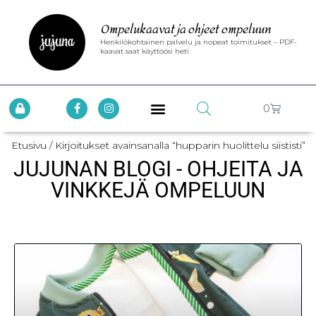
Ompelukaavat ja ohjeet ompeluun
Henkilökohtainen palvelu ja nopeat toimitukset – PDF-
kaavat saat käyttöösi heti
0
Etusivu
/ Kirjoitukset avainsanalla “hupparin huolittelu siististi”
JUJUNAN BLOGI - OHJEITA JA
VINKKEJÄ OMPELUUN