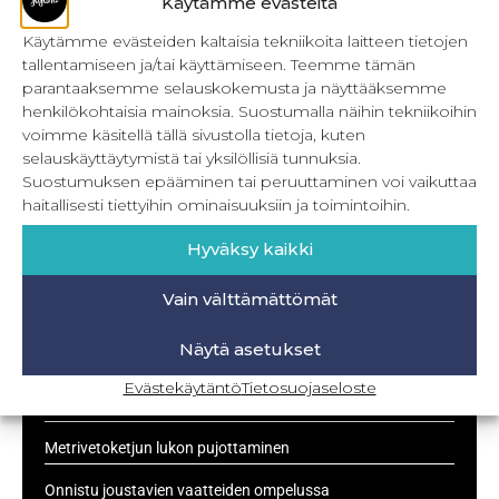
Käytämme evästeitä
voit tilata täältä (klik klik). OMPELU Baggy-housujen
ompelu aloitetaan leikkaamalla tarvittavat kappaleet (1
Käytämme evästeiden kaltaisia tekniikoita laitteen tietojen
kpl etukappale, 1 kpl takakappale, 1
tallentamiseen ja/tai käyttämiseen. Teemme tämän
parantaaksemme selauskokemusta ja näyttääksemme
LUE LISÄÄ »
henkilökohtaisia mainoksia. Suostumalla näihin tekniikoihin
voimme käsitellä tällä sivustolla tietoja, kuten
selauskäyttäytymistä tai yksilöllisiä tunnuksia.
25.10.2017
Suostumuksen epääminen tai peruuttaminen voi vaikuttaa
haitallisesti tiettyihin ominaisuuksiin ja toimintoihin.
Hyväksy kaikki
UUSIMMAT
Vain välttämättömät
Kulmikas pussukka kaava Särmä
Näytä asetukset
Bokserikuminauhan ompelu
Evästekäytäntö
Tietosuojaseloste
Metrivetoketjun käyttö
Metrivetoketjun lukon pujottaminen
Onnistu joustavien vaatteiden ompelussa