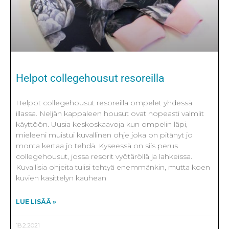
Helpot collegehousut resoreilla
Helpot collegehousut resoreilla ompelet yhdessä
illassa. Neljän kappaleen housut ovat nopeasti valmiit
käyttöön. Uusia keskoskaavoja kun ompelin läpi,
mieleeni muistui kuvallinen ohje joka on pitänyt jo
monta kertaa jo tehdä. Kyseessä on siis perus
collegehousut, jossa resorit vyötäröllä ja lahkeissa.
Kuvallisia ohjeita tulisi tehtyä enemmänkin, mutta koen
kuvien käsittelyn kauhean
LUE LISÄÄ »
18.2.2021