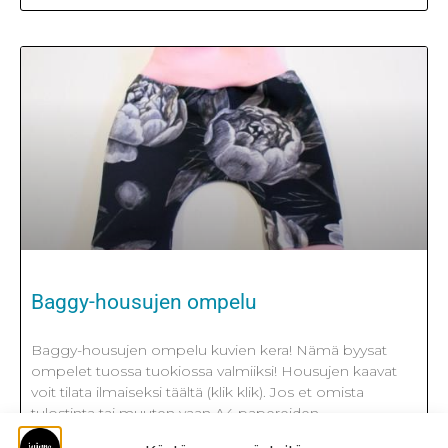
Baggy-housujen ompelu
Baggy-housujen ompelu kuvien kera! Nämä byysat
ompelet tuossa tuokiossa valmiiksi! Housujen kaavat
voit tilata ilmaiseksi täältä (klik klik). Jos et omista
tulostinta tai muuten vaan A4 papereiden
teippaaminen kyllästyttää, paperisen ison kaava-arkin