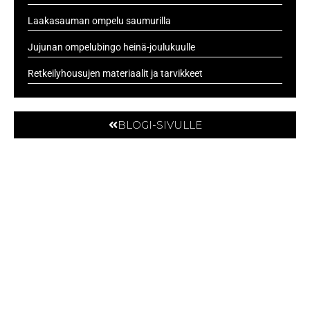
Laakasauman ompelu saumurilla
Jujunan ompelubingo heinä-joulukuulle
Retkeilyhousujen materiaalit ja tarvikkeet
BLOGI-SIVULLE