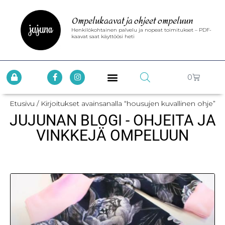
Ompelukaavat ja ohjeet ompeluun
Henkilökohtainen palvelu ja nopeat toimitukset – PDF-
kaavat saat käyttöösi heti
0
Etusivu
/ Kirjoitukset avainsanalla “housujen kuvallinen ohje”
JUJUNAN BLOGI - OHJEITA JA
VINKKEJÄ OMPELUUN