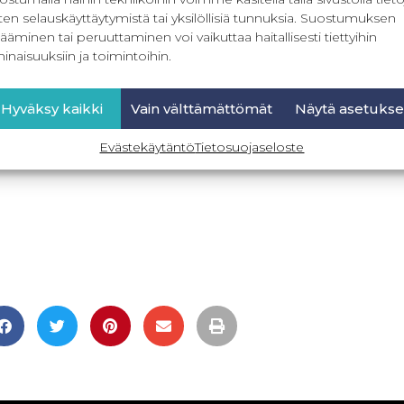
ten selauskäyttäytymistä tai yksilöllisiä tunnuksia. Suostumuksen
ääminen tai peruuttaminen voi vaikuttaa haitallisesti tiettyihin
inaisuuksiin ja toimintoihin.
Hyväksy kaikki
Vain välttämättömät
Näytä asetukse
Evästekäytäntö
Tietosuojaseloste