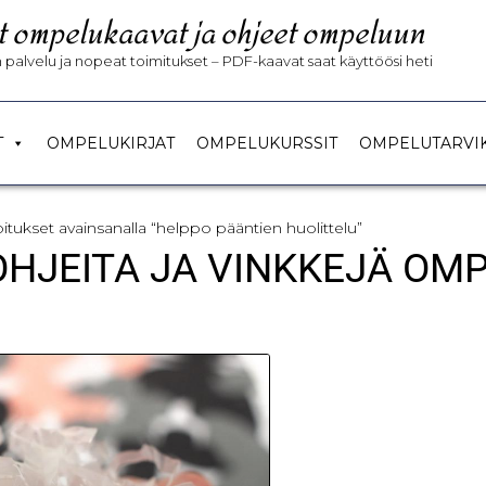
t ompelukaavat ja ohjeet ompeluun
palvelu ja nopeat toimitukset – PDF-kaavat saat käyttöösi heti
T
OMPELUKIRJAT
OMPELUKURSSIT
OMPELUTARVI
joitukset avainsanalla “helppo pääntien huolittelu”
 OHJEITA JA VINKKEJÄ OM