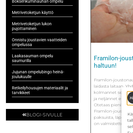
Bokserikuminauhan ompelu
Metrivetoketjun käyttö
Metrivetoketjun lukon
pujottaminen
Onnistu joustavien vaatteiden
ompelussa
Laakasauman ompelu
Framilon-jous
saumurilla
haltuun!
Jujunan ompelubingo heinä-
joulukuulle
Framilon-joustonau
laidasta laitaan. Yh
Retkeilyhousujen materiaalit ja
kolmannet sekoitt
tarvikkeet
ja neljännet eivät 
Otetaas pieni esitt
Framilon-joustonau
Kä
BLOGI-SIVULLE
paksuista, läpikuul
ta
on valmistettu pol
se
Su