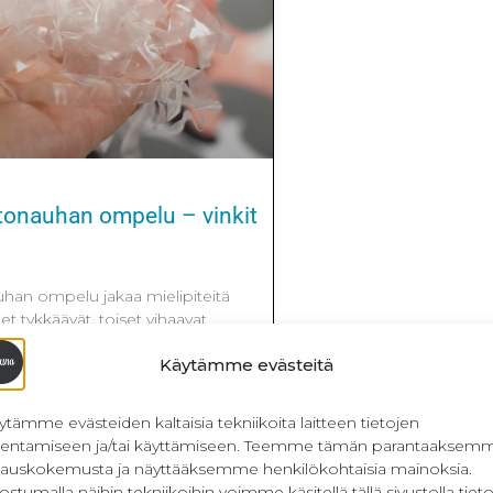
tonauhan ompelu – vinkit
han ompelu jakaa mielipiteitä
det tykkäävät, toiset vihaavat,
avat tämän nauhan silikoninauhaan
Käytämme evästeitä
ole edes kuulleet koko nauhasta.
ely, mitä tämä nauha oikein on.
ha on ohutta, alle 1 mm
ytämme evästeiden kaltaisia tekniikoita laitteen tietojen
tavaa ja super joustavaa nauhaa. Se
llentamiseen ja/tai käyttämiseen. Teemme tämän parantaaksem
yuretaanista. Usein tämä nauha
lauskokemusta ja näyttääksemme henkilökohtaisia mainoksia.
ostumalla näihin tekniikoihin voimme käsitellä tällä sivustolla tieto