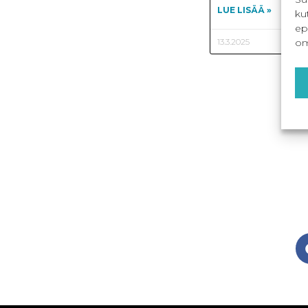
LUE LISÄÄ »
ku
ep
om
13.3.2025