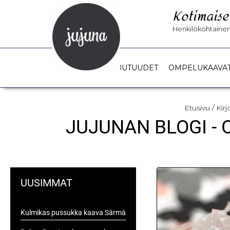
Kotimaise
Henkilökohtainen 
UUTUUDET
OMPELUKAAVA
Etusivu
/ Kir
JUJUNAN BLOGI -
UUSIMMAT
Kulmikas pussukka kaava Särmä