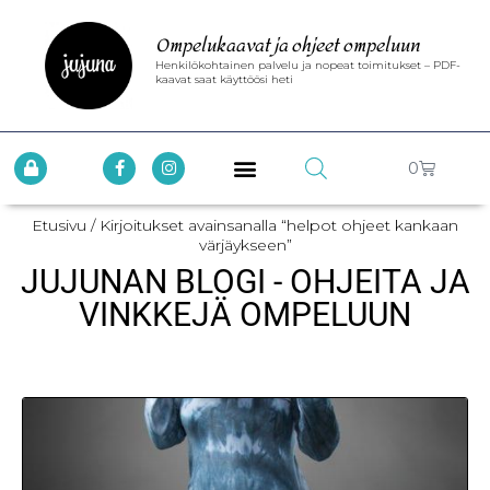
Ompelukaavat ja ohjeet ompeluun
Henkilökohtainen palvelu ja nopeat toimitukset – PDF-
kaavat saat käyttöösi heti
0
Etusivu
/ Kirjoitukset avainsanalla “helpot ohjeet kankaan
värjäykseen”
JUJUNAN BLOGI - OHJEITA JA
VINKKEJÄ OMPELUUN