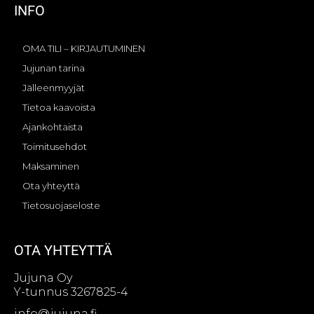
INFO
OMA TILI – KIRJAUTUMINEN
Jujunan tarina
Jälleenmyyjät
Tietoa kaavoista
Ajankohtaista
Toimitusehdot
Maksaminen
Ota yhteyttä
Tietosuojaseloste
OTA YHTEYTTÄ
Jujuna Oy
Y-tunnus 3267825-4
info@jujuna.fi