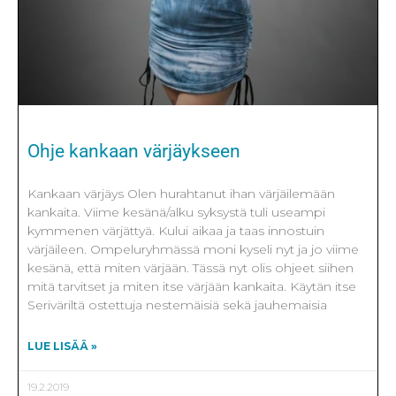
Ohje kankaan värjäykseen
Kankaan värjäys Olen hurahtanut ihan värjäilemään
kankaita. Viime kesänä/alku syksystä tuli useampi
kymmenen värjättyä. Kului aikaa ja taas innostuin
värjäileen. Ompeluryhmässä moni kyseli nyt ja jo viime
kesänä, että miten värjään. Tässä nyt olis ohjeet siihen
mitä tarvitset ja miten itse värjään kankaita. Käytän itse
Seriväriltä ostettuja nestemäisiä sekä jauhemaisia
LUE LISÄÄ »
19.2.2019