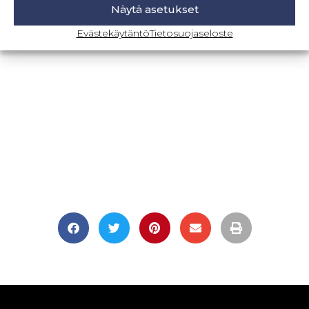
Näytä asetukset
BLOGI-SIVULLE
Evästekäytäntö
Tietosuojaseloste