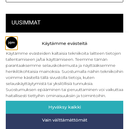
UUSIMMAT
Kulmikas pussukka kaava Särmä
Käytämme evästeitä
Bokserikuminauhan ompelu
Käytämme evästeiden kaltaisia tekniikoita laitteen tietojen
tallentamiseen ja/tai käyttämiseen. Teemme tämän
Metrivetoketjun käyttö
parantaaksemme selauskokemusta ja näyttääksemme
henkilökohtaisia mainoksia. Suostumalla näihin tekniikoihin
Metrivetoketjun lukon pujottaminen
voimme käsitellä tällä sivustolla tietoja, kuten
Onnistu joustavien vaatteiden ompelussa
selauskäyttäytymistä tai yksilöllisiä tunnuksia.
Suostumuksen epääminen tai peruuttaminen voi vaikuttaa
Laakasauman ompelu saumurilla
haitallisesti tiettyihin ominaisuuksiin ja toimintoihin.
Jujunan ompelubingo heinä-joulukuulle
Hyväksy kaikki
Retkeilyhousujen materiaalit ja tarvikkeet
Vain välttämättömät