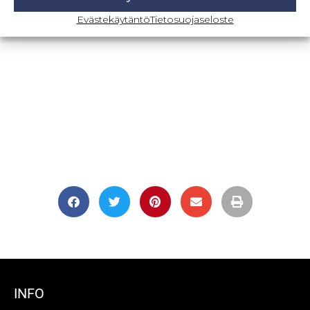
Evästekäytäntö
Tietosuojaseloste
INFO