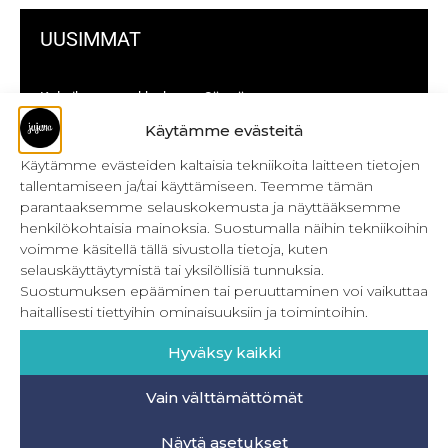
UUSIMMAT
Kulmikas pussukka kaava Särmä
Käytämme evästeitä
Bokserikuminauhan ompelu
Käytämme evästeiden kaltaisia tekniikoita laitteen tietojen
Metrivetoketjun käyttö
tallentamiseen ja/tai käyttämiseen. Teemme tämän
parantaaksemme selauskokemusta ja näyttääksemme
Metrivetoketjun lukon pujottaminen
henkilökohtaisia mainoksia. Suostumalla näihin tekniikoihin
voimme käsitellä tällä sivustolla tietoja, kuten
Onnistu joustavien vaatteiden ompelussa
selauskäyttäytymistä tai yksilöllisiä tunnuksia.
Laakasauman ompelu saumurilla
Suostumuksen epääminen tai peruuttaminen voi vaikuttaa
haitallisesti tiettyihin ominaisuuksiin ja toimintoihin.
Jujunan ompelubingo heinä-joulukuulle
Hyväksy kaikki
Retkeilyhousujen materiaalit ja tarvikkeet
Vain välttämättömät
BLOGI-SIVULLE
Näytä asetukset