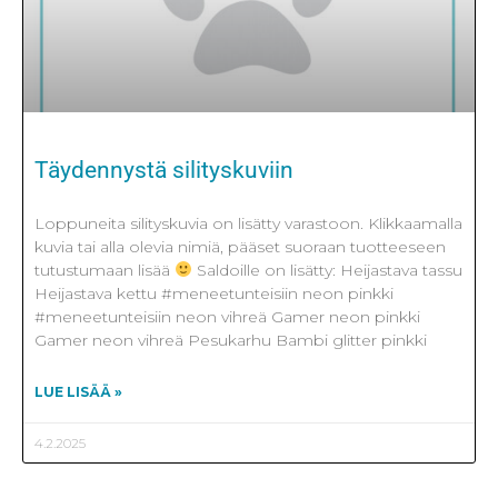
Täydennystä silityskuviin
Loppuneita silityskuvia on lisätty varastoon. Klikkaamalla
kuvia tai alla olevia nimiä, pääset suoraan tuotteeseen
tutustumaan lisää
Saldoille on lisätty: Heijastava tassu
Heijastava kettu #meneetunteisiin neon pinkki
#meneetunteisiin neon vihreä Gamer neon pinkki
Gamer neon vihreä Pesukarhu Bambi glitter pinkki
LUE LISÄÄ »
4.2.2025