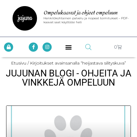
Ompelukaavat ja ohjeet ompeluun
Henkilökohtainen palvelu ja nopeat toimitukset – PDF-
kaavat saat käyttöösi heti
0
Etusivu
/ Kirjoitukset avainsanalla “heijastava silityskuva”
JUJUNAN BLOGI - OHJEITA JA
VINKKEJÄ OMPELUUN