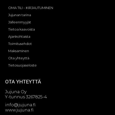
OMA TILI – KIRJAUTUMINEN
Jujunan tarina
Jälleenmyyjät
Tietoa kaavoista
Ajankohtaista
Toimitusehdot
Maksaminen
Ota yhteyttä
Tietosuojaseloste
OTA YHTEYTTÄ
Jujuna Oy
Y-tunnus 3267825-4
info@jujuna.fi
www.jujuna.fi