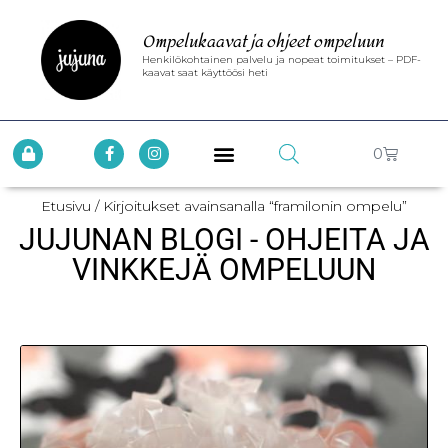
Ompelukaavat ja ohjeet ompeluun
Henkilökohtainen palvelu ja nopeat toimitukset – PDF-
kaavat saat käyttöösi heti
0
Etusivu
/ Kirjoitukset avainsanalla “framilonin ompelu”
JUJUNAN BLOGI - OHJEITA JA
VINKKEJÄ OMPELUUN