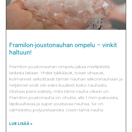
Framilon-joustonauhan ompelu – vinkit
haltuun!
Framilon-joustonauhan ompelu jakaa mielipiteitä
laidasta laitaan. Yhdet tykkäävät, toiset vihaavat,
kolmannet sekoittavat tämän nauhan silikoninauhaan ja
neljännet eivät ole edes kuulleet koko nauhasta.
Otetaas pieni esittely, mitä tämä nauha oikein on.
Framilon-joustonauha on ohutta, alle 1 mm paksuista,
läpikuultavaa ja super joustavaa nauhaa. Se on
valmistettu polyuretaanista. Usein tämä nauha
LUE LISÄÄ »