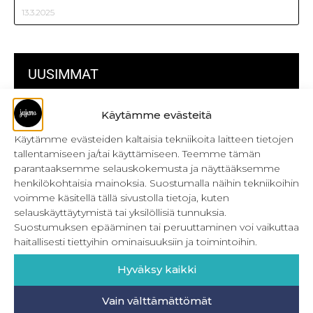
13.3.2025
UUSIMMAT
Käytämme evästeitä
Kulmikas pussukka kaava Särmä
Käytämme evästeiden kaltaisia tekniikoita laitteen tietojen
Bokserikuminauhan ompelu
tallentamiseen ja/tai käyttämiseen. Teemme tämän
parantaaksemme selauskokemusta ja näyttääksemme
Metrivetoketjun käyttö
henkilökohtaisia mainoksia. Suostumalla näihin tekniikoihin
Metrivetoketjun lukon pujottaminen
voimme käsitellä tällä sivustolla tietoja, kuten
selauskäyttäytymistä tai yksilöllisiä tunnuksia.
Onnistu joustavien vaatteiden ompelussa
Suostumuksen epääminen tai peruuttaminen voi vaikuttaa
haitallisesti tiettyihin ominaisuuksiin ja toimintoihin.
Laakasauman ompelu saumurilla
Hyväksy kaikki
Jujunan ompelubingo heinä-joulukuulle
Vain välttämättömät
Retkeilyhousujen materiaalit ja tarvikkeet