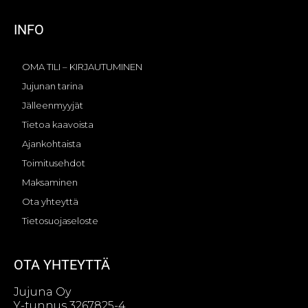
INFO
OMA TILI – KIRJAUTUMINEN
Jujunan tarina
Jälleenmyyjät
Tietoa kaavoista
Ajankohtaista
Toimitusehdot
Maksaminen
Ota yhteyttä
Tietosuojaseloste
OTA YHTEYTTÄ
Jujuna Oy
Y-tunnus 3267825-4