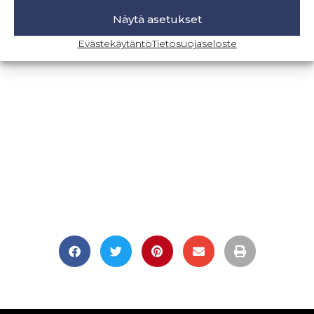
Näytä asetukset
BLOGI-SIVULLE
Evästekäytäntö
Tietosuojaseloste