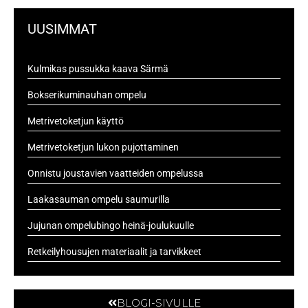
e
p
o
o
s
p
k
s
UUSIMMAT
t
t
i
Kulmikas pussukka kaava Särmä
Bokserikuminauhan ompelu
Metrivetoketjun käyttö
Metrivetoketjun lukon pujottaminen
Onnistu joustavien vaatteiden ompelussa
Laakasauman ompelu saumurilla
Jujunan ompelubingo heinä-joulukuulle
Retkeilyhousujen materiaalit ja tarvikkeet
BLOGI-SIVULLE