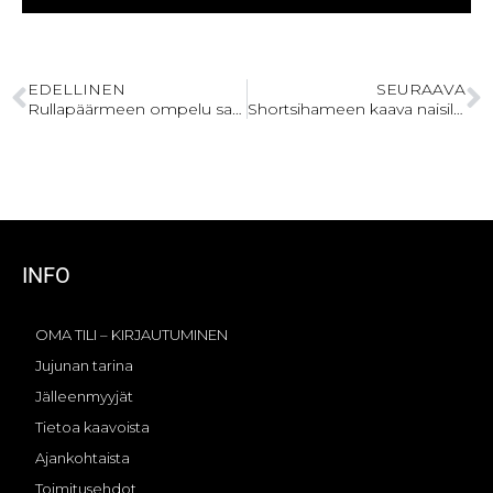
EDELLINEN
SEURAAVA
Rullapäärmeen ompelu saumurilla
Shortsihameen kaava naisille kesäksi
INFO
OMA TILI – KIRJAUTUMINEN
Jujunan tarina
Jälleenmyyjät
Tietoa kaavoista
Ajankohtaista
Toimitusehdot