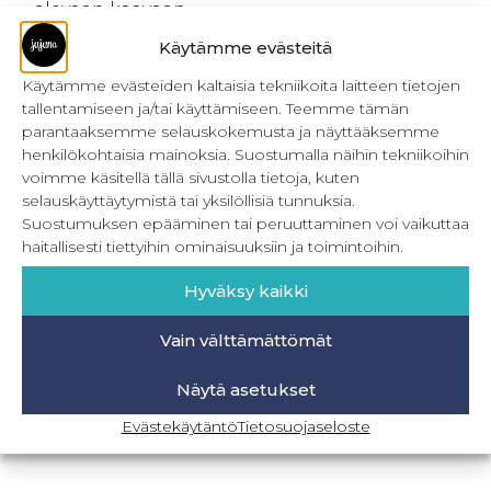
olevaan kaavaan.
Huhtikuun kampanjan ehdot:
Käytämme evästeitä
Kampanjaan kuuluvat tuotteet löydät
Käytämme evästeiden kaltaisia tekniikoita laitteen tietojen
tästä valikosta
tallentamiseen ja/tai käyttämiseen. Teemme tämän
Vuorin piirtäminen ulkohousuihin –
parantaaksemme selauskokemusta ja näyttääksemme
ohje
ja
Epäsymmetrinen helma – ohje
henkilökohtaisia mainoksia. Suostumalla näihin tekniikoihin
eivät kuulu kampanjaan.
voimme käsitellä tällä sivustolla tietoja, kuten
Etu huomioidaan automaattisesti, kun
selauskäyttäytymistä tai yksilöllisiä tunnuksia.
kampanjan ehdot täyttyvät.
Suostumuksen epääminen tai peruuttaminen voi vaikuttaa
Kampanja on voimassa 1.-30.4.2025
haitallisesti tiettyihin ominaisuuksiin ja toimintoihin.
välisen ajan.
Hyväksy kaikki
Jaa tämä artikkeli:
Vain välttämättömät
Näytä asetukset
P
W
F
S
i
h
a
ä
Evästekäytäntö
Tietosuojaseloste
n
a
c
h
t
t
e
k
e
s
b
ö
r
A
o
p