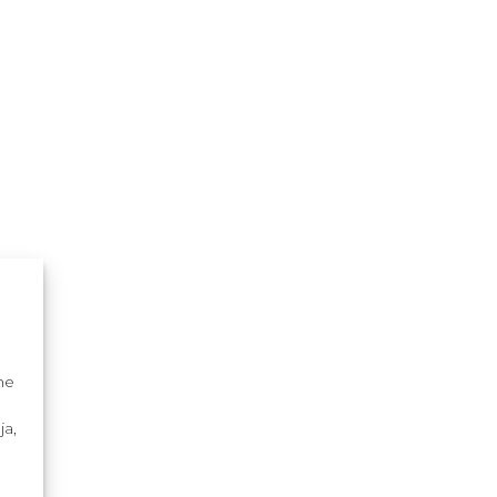
me
ja,