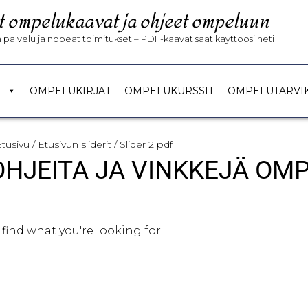
t ompelukaavat ja ohjeet ompeluun
palvelu ja nopeat toimitukset – PDF-kaavat saat käyttöösi heti
T
OMPELUKIRJAT
OMPELUKURSSIT
OMPELUTARVI
Etusivu
/ Etusivun sliderit / Slider 2 pdf
 OHJEITA JA VINKKEJÄ OM
 find what you're looking for.