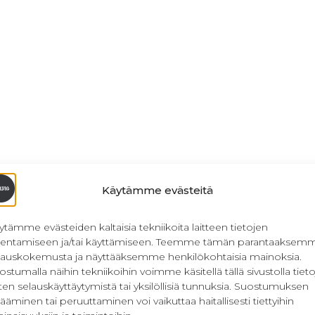
Käytämme evästeitä
ytämme evästeiden kaltaisia tekniikoita laitteen tietojen
llentamiseen ja/tai käyttämiseen. Teemme tämän parantaaksem
lauskokemusta ja näyttääksemme henkilökohtaisia mainoksia.
ostumalla näihin tekniikoihin voimme käsitellä tällä sivustolla tieto
ten selauskäyttäytymistä tai yksilöllisiä tunnuksia. Suostumuksen
ääminen tai peruuttaminen voi vaikuttaa haitallisesti tiettyihin