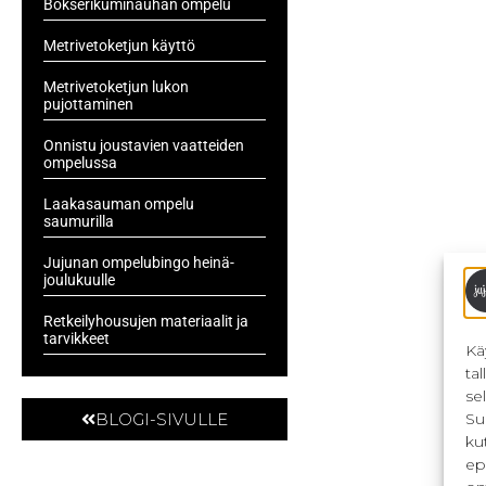
Bokserikuminauhan ompelu
Metrivetoketjun käyttö
Metrivetoketjun lukon
pujottaminen
Onnistu joustavien vaatteiden
ompelussa
Laakasauman ompelu
saumurilla
Jujunan ompelubingo heinä-
joulukuulle
Retkeilyhousujen materiaalit ja
tarvikkeet
Kä
ta
se
Su
BLOGI-SIVULLE
ku
ep