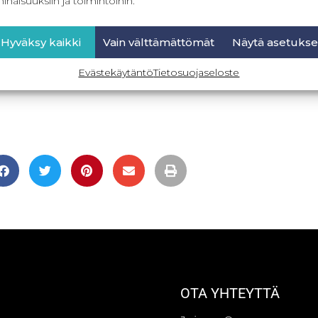
inaisuuksiin ja toimintoihin.
Hyväksy kaikki
Vain välttämättömät
Näytä asetukse
Evästekäytäntö
Tietosuojaseloste
OTA YHTEYTTÄ