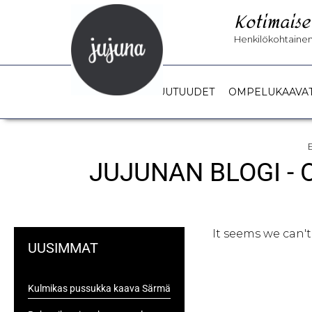
Kotimaise
Henkilökohtainen 
UUTUUDET
OMPELUKAAVA
JUJUNAN BLOGI -
It seems we can't
UUSIMMAT
Kulmikas pussukka kaava Särmä