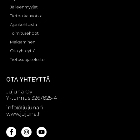
Jälleenmyyjät
Tietoa kaavoista
Ajankohtaista
Toimitusehdot
Maksaminen
Ota yhteyttä
Tietosuojaseloste
OTA YHTEYTTÄ
Jujuna Oy
Y-tunnus 3267825-4
info@jujuna.fi
www.jujuna.fi