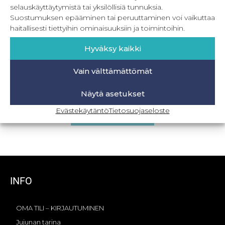
selauskäyttäytymistä tai yksilöllisiä tunnuksia.
Suostumuksen epääminen tai peruuttaminen voi vaikuttaa
haitallisesti tiettyihin ominaisuuksiin ja toimintoihin.
Hyväksy kaikki
Vain välttämättömät
Villaviitta
Näytä asetukset
22,90
€
Sis. ALV
Evästekäytäntö
Tietosuojaseloste
Lisää ostoskoriin
INFO
OMA TILI – KIRJAUTUMINEN
Jujunan tarina