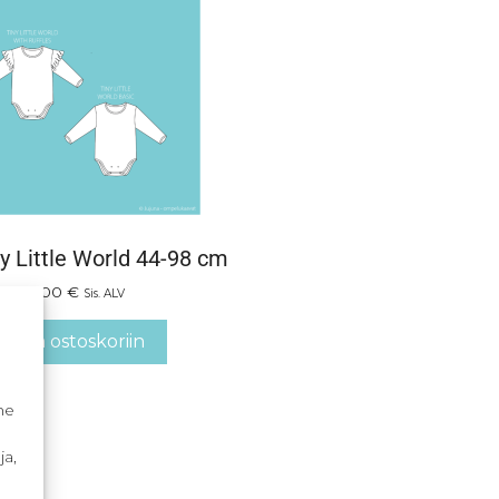
y Little World 44-98 cm
0,00
€
Sis. ALV
Lisää ostoskoriin
me
ja,