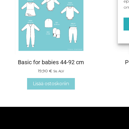
ep
om
Basic for babies 44-92 cm
P
19,90
€
Sis. ALV
Lisää ostoskoriin