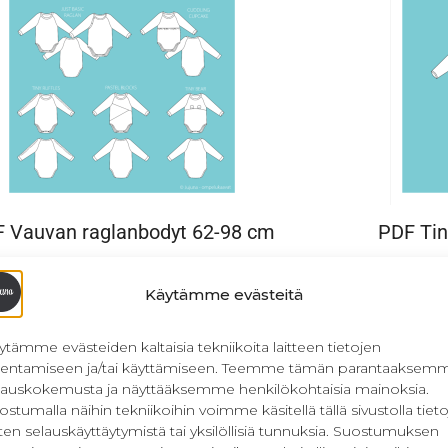
 Vauvan raglanbodyt 62-98 cm
PDF Tin
8,90
€
–
16,90
€
Sis. ALV
Käytämme evästeitä
Valitse vaihtoehdoista
ytämme evästeiden kaltaisia tekniikoita laitteen tietojen
llentamiseen ja/tai käyttämiseen. Teemme tämän parantaaksem
lauskokemusta ja näyttääksemme henkilökohtaisia mainoksia.
ostumalla näihin tekniikoihin voimme käsitellä tällä sivustolla tieto
ten selauskäyttäytymistä tai yksilöllisiä tunnuksia. Suostumuksen