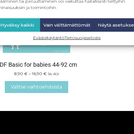
ääminen tai peruuttaminen voi vaikuttaa haitallisesti tiettyihin
inaisuuksiin ja toimintoihin.
Hyväksy kaikki
Vain välttämättömät
Näytä asetukse
Evästekäytäntö
Tietosuojaseloste
DF Basic for babies 44-92 cm
8,90
€
–
16,90
€
Sis. ALV
Valitse vaihtoehdoista