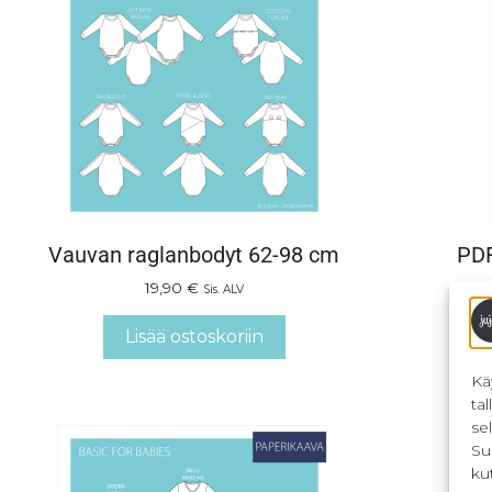
Vauvan raglanbodyt 62-98 cm
PDF
19,90
€
Sis. ALV
Lisää ostoskoriin
Kä
ta
se
Su
ku