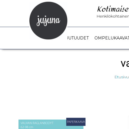
Kotimaise
Henkilökohtainen 
UUTUUDET
OMPELUKAAVA
v
Etusivu