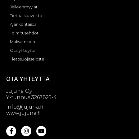
Jälleenmyyjät
Tietoa kaavoista
Ajankohtaista
Toimitusehdot
Maksaminen
Ota yhteyttä
Tietosuojaseloste
OTA YHTEYTTÄ
Jujuna Oy
Y-tunnus 3267825-4
info@jujuna.fi
www.jujuna.fi