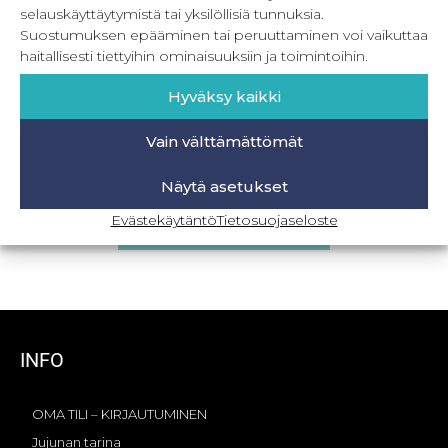
selauskäyttäytymistä tai yksilöllisiä tunnuksia.
Suostumuksen epääminen tai peruuttaminen voi vaikuttaa
haitallisesti tiettyihin ominaisuuksiin ja toimintoihin.
Hyväksy kaikki
Vain välttämättömät
PDF Naisten väljät housut 32-56
Näytä asetukset
8,90
€
–
19,90
€
Sis. ALV
Evästekäytäntö
Tietosuojaseloste
Valitse vaihtoehdoista
INFO
OMA TILI – KIRJAUTUMINEN
Jujunan tarina