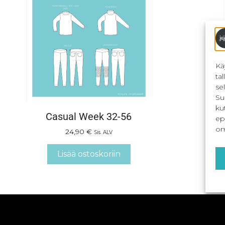
Kä
ta
se
Su
ku
Casual Week 32-56
ep
om
24,90
€
Sis. ALV
Lisää ostoskoriin