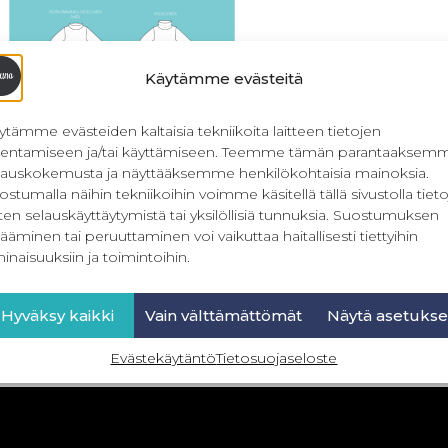
Käytämme evästeitä
ytämme evästeiden kaltaisia tekniikoita laitteen tietojen
llentamiseen ja/tai käyttämiseen. Teemme tämän parantaaksem
lauskokemusta ja näyttääksemme henkilökohtaisia mainoksia.
ostumalla näihin tekniikoihin voimme käsitellä tällä sivustolla tieto
ten selauskäyttäytymistä tai yksilöllisiä tunnuksia. Suostumuksen
PDF Casual Week 32-56
ääminen tai peruuttaminen voi vaikuttaa haitallisesti tiettyihin
inaisuuksiin ja toimintoihin.
8,90
€
–
19,90
€
Sis. ALV
Valitse vaihtoehdoista
Hyväksy kaikki
Vain välttämättömät
Näytä asetukse
Evästekäytäntö
Tietosuojaseloste