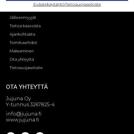
OMA TILI – KIRJAUTUMINEN
Evästekäytäntö
Tietosuojaseloste
Jujunan tarina
Jälleenmyyjät
Tietoa kaavoista
Ajankohtaista
Toimitusehdot
Maksaminen
Ota yhteyttä
Tietosuojaseloste
OTA YHTEYTTÄ
Jujuna Oy
Y-tunnus 3267825-4
info@jujuna.fi
www.jujuna.fi