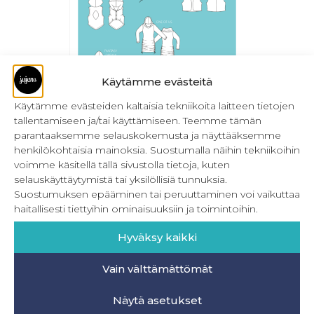
Käytämme evästeitä
Käytämme evästeiden kaltaisia tekniikoita laitteen tietojen
tallentamiseen ja/tai käyttämiseen. Teemme tämän
New Moon 32-56
parantaaksemme selauskokemusta ja näyttääksemme
henkilökohtaisia mainoksia. Suostumalla näihin tekniikoihin
24,90
€
Sis. ALV
voimme käsitellä tällä sivustolla tietoja, kuten
selauskäyttäytymistä tai yksilöllisiä tunnuksia.
Lue lisää
Suostumuksen epääminen tai peruuttaminen voi vaikuttaa
haitallisesti tiettyihin ominaisuuksiin ja toimintoihin.
Hyväksy kaikki
Vain välttämättömät
INFO
Näytä asetukset