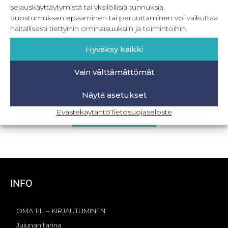
selauskäyttäytymistä tai yksilöllisiä tunnuksia.
Suostumuksen epääminen tai peruuttaminen voi vaikuttaa
haitallisesti tiettyihin ominaisuuksiin ja toimintoihin.
Hyväksy kaikki
Vain välttämättömät
Villaviitta
Näytä asetukset
22,90
€
Sis. ALV
Evästekäytäntö
Tietosuojaseloste
Lisää ostoskoriin
INFO
OMA TILI – KIRJAUTUMINEN
Jujunan tarina