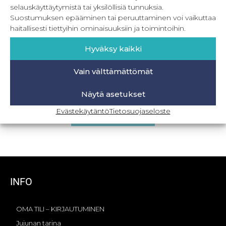
selauskäyttäytymistä tai yksilöllisiä tunnuksia.
Suostumuksen epääminen tai peruuttaminen voi vaikuttaa
haitallisesti tiettyihin ominaisuuksiin ja toimintoihin.
Hyväksy kaikki
Vain välttämättömät
PDF Lippispipo
Näytä asetukset
5,90
€
Sis. ALV
Evästekäytäntö
Tietosuojaseloste
Lisää ostoskoriin
INFO
OMA TILI – KIRJAUTUMINEN
Jujunan tarina