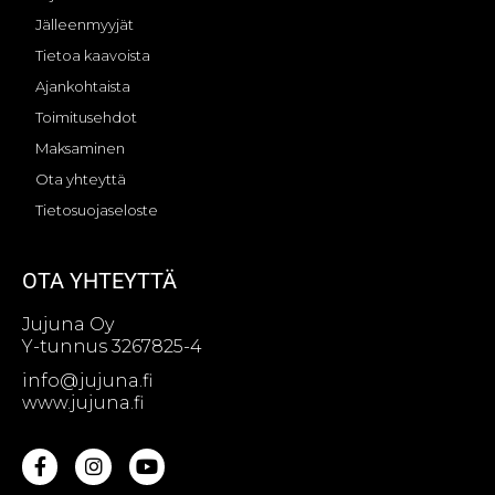
Jälleenmyyjät
Tietoa kaavoista
Ajankohtaista
Toimitusehdot
Maksaminen
Ota yhteyttä
Tietosuojaseloste
OTA YHTEYTTÄ
Jujuna Oy
Y-tunnus 3267825-4
info@jujuna.fi
www.jujuna.fi