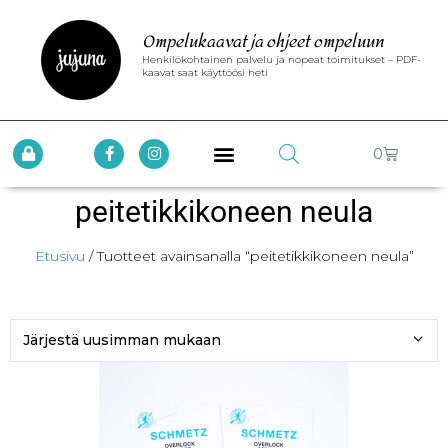
Ompelukaavat ja ohjeet ompeluun
Henkilökohtainen palvelu ja nopeat toimitukset – PDF-
kaavat saat käyttöösi heti
0
peitetikkikoneen neula
Etusivu
/ Tuotteet avainsanalla “peitetikkikoneen neula”