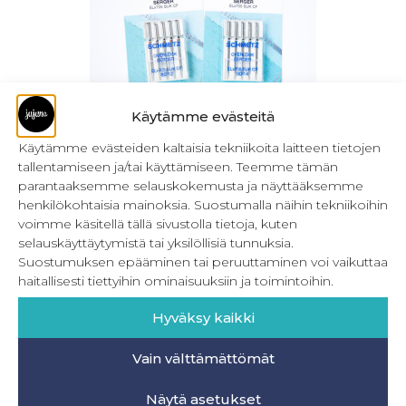
Käytämme evästeitä
Käytämme evästeiden kaltaisia tekniikoita laitteen tietojen
tallentamiseen ja/tai käyttämiseen. Teemme tämän
Schmetz EL x neula saumuriin ja
parantaaksemme selauskokemusta ja näyttääksemme
peitetikkikoneesen
henkilökohtaisia mainoksia. Suostumalla näihin tekniikoihin
6,90
€
voimme käsitellä tällä sivustolla tietoja, kuten
Sis. ALV
selauskäyttäytymistä tai yksilöllisiä tunnuksia.
Valitse vaihtoehdoista
Suostumuksen epääminen tai peruuttaminen voi vaikuttaa
haitallisesti tiettyihin ominaisuuksiin ja toimintoihin.
Hyväksy kaikki
Vain välttämättömät
INFO
Näytä asetukset