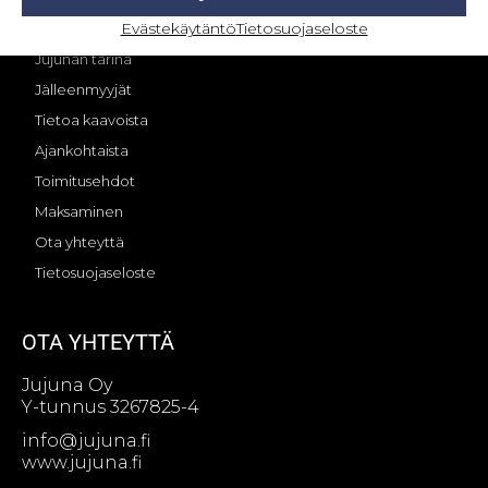
Evästekäytäntö
Tietosuojaseloste
OMA TILI – KIRJAUTUMINEN
Jujunan tarina
Jälleenmyyjät
Tietoa kaavoista
Ajankohtaista
Toimitusehdot
Maksaminen
Ota yhteyttä
Tietosuojaseloste
OTA YHTEYTTÄ
Jujuna Oy
Y-tunnus 3267825-4
info@jujuna.fi
www.jujuna.fi