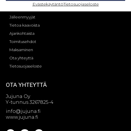
OMA TILI – KIRJAUTUMINEN
Evästekäytäntö
Tietosuojaseloste
Jujunan tarina
Jälleenmyyjät
Tietoa kaavoista
Ajankohtaista
Toimitusehdot
Maksaminen
Ota yhteyttä
Tietosuojaseloste
OTA YHTEYTTÄ
Jujuna Oy
Y-tunnus 3267825-4
info@jujuna.fi
www.jujuna.fi