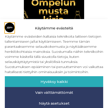
Käytämme evästeitä
Käytämme evästeiden kaltaisia tekniikoita laitteen tietojen
tallentamiseen ja/tai käyttämiseen. Teemme tämän
LOPPUUNMYYTY Ompelun musta kirja
parantaaksemme selauskokemusta ja näyttääksemme
henkilökohtaisia mainoksia. Suostumalla näihin tekniikoihin
59,90
€
Sis. ALV
voimme käsitellä tällä sivustolla tietoja, kuten
selauskäyttäytymistä tai yksilöllisiä tunnuksia.
Lue lisää
Suostumuksen epääminen tai peruuttaminen voi vaikuttaa
haitallisesti tiettyihin ominaisuuksiin ja toimintoihin.
Hyväksy kaikki
Vain välttämättömät
INFO
Näytä asetukset