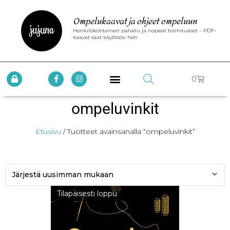
Ompelukaavat ja ohjeet ompeluun
Henkilökohtainen palvelu ja nopeat toimitukset – PDF-
kaavat saat käyttöösi heti
0
ompeluvinkit
Etusivu
/ Tuotteet avainsanalla “ompeluvinkit”
Tilapäisesti loppu