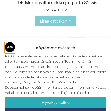
PDF Merinovillamekko ja -paita 32-56
16,90
€
Sis. ALV
Lisää ostoskoriin
Käytämme evästeitä
Käytämme evästeiden kaltaisia tekniikoita laitteen tietojen
tallentamiseen ja/tai käyttämiseen. Teemme tämän
parantaaksemme selauskokemusta ja näyttääksemme
henkilökohtaisia mainoksia. Suostumalla näihin tekniikoihin
voimme käsitellä tällä sivustolla tietoja, kuten
selauskäyttäytymistä tai yksilöllisiä tunnuksia.
Suostumuksen epääminen tai peruuttaminen voi vaikuttaa
haitallisesti tiettyihin ominaisuuksiin ja toimintoihin.
Hyväksy kaikki
PDF Luistinpussit ja pehmeät teräsuojat