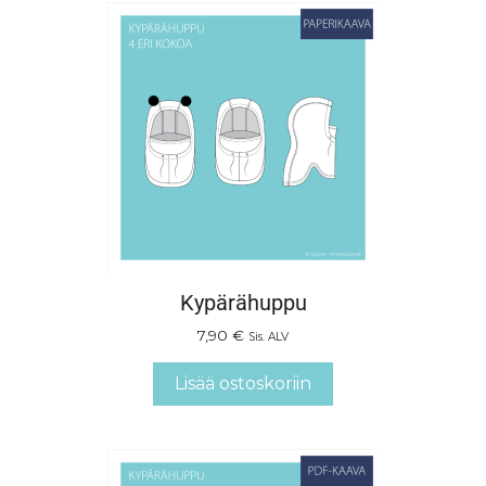
Kypärähuppu
7,90
€
Sis. ALV
Lisää ostoskoriin