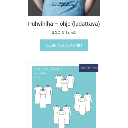
Puhvihiha – ohje (ladattava)
2,50
€
Sis. ALV
Lisää ostoskoriin