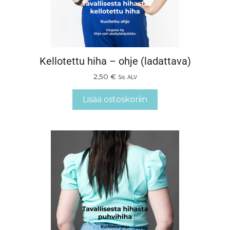
Kellotettu hiha – ohje (ladattava)
2,50
€
Sis. ALV
Lisää ostoskoriin