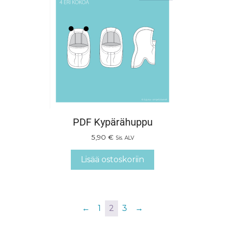
PDF Kypärähuppu
5,90
€
Sis. ALV
Lisää ostoskoriin
←
1
2
3
→