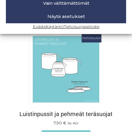
5,90
€
Sis. ALV
Vain välttämättömät
Lisää ostoskoriin
Näytä asetukset
Evästekäytäntö
Tietosuojaseloste
Luistinpussit ja pehmeät teräsuojat
7,90
€
Sis. ALV