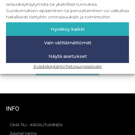
selauskäyttäytymistä tai yksilöllisiä tunnuksia.
Suostumuksen epääminen tai peruuttaminen voi vaikuttaa
haitallisesti tiettyihin ominaisuuksiin ja toimintoihin.
Hyväksy kaikki
Vain välttämättömät
PDF New Moon 32-56
Näytä asetukset
8,90
€
–
19,90
€
Sis. ALV
Evästekäytäntö
Tietosuojaseloste
Valitse vaihtoehdoista
INFO
OMA TILI – KIRJAUTUMINEN
Jujunan tarina