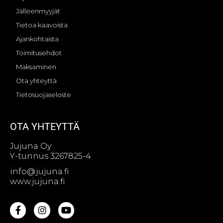
Jälleenmyyjät
Tietoa kaavoista
Ajankohtaista
Toimitusehdot
Maksaminen
Ota yhteyttä
Tietosuojaseloste
OTA YHTEYTTÄ
Jujuna Oy
Y-tunnus 3267825-4
info@jujuna.fi
www.jujuna.fi