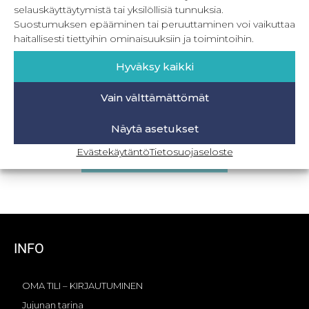
selauskäyttäytymistä tai yksilöllisiä tunnuksia.
Suostumuksen epääminen tai peruuttaminen voi vaikuttaa
haitallisesti tiettyihin ominaisuuksiin ja toimintoihin.
Hyväksy kaikki
Vain välttämättömät
PDF New Moon 32-56
Näytä asetukset
8,90
€
–
19,90
€
Sis. ALV
Evästekäytäntö
Tietosuojaseloste
Valitse vaihtoehdoista
INFO
OMA TILI – KIRJAUTUMINEN
Jujunan tarina