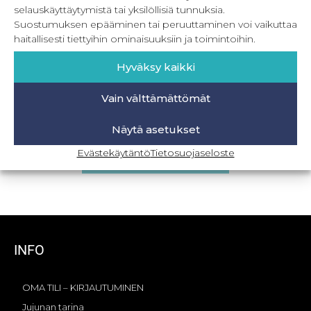
selauskäyttäytymistä tai yksilöllisiä tunnuksia.
Suostumuksen epääminen tai peruuttaminen voi vaikuttaa
haitallisesti tiettyihin ominaisuuksiin ja toimintoihin.
Hyväksy kaikki
Vain välttämättömät
PDF Casual Week 32-56
Näytä asetukset
8,90
€
–
19,90
€
Sis. ALV
Evästekäytäntö
Tietosuojaseloste
Valitse vaihtoehdoista
INFO
OMA TILI – KIRJAUTUMINEN
Jujunan tarina