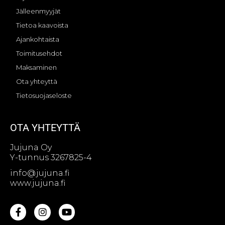
Jälleenmyyjät
Tietoa kaavoista
Ajankohtaista
Toimitusehdot
Maksaminen
Ota yhteyttä
Tietosuojaseloste
OTA YHTEYTTÄ
Jujuna Oy
Y-tunnus 3267825-4
info@jujuna.fi
www.jujuna.fi