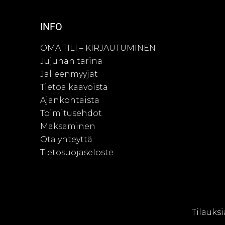
INFO
OMA TILI – KIRJAUTUMINEN
Jujunan tarina
Jälleenmyyjät
Tietoa kaavoista
Ajankohtaista
Toimitusehdot
Maksaminen
Ota yhteyttä
Tietosuojaseloste
© Juju
Tilauksi