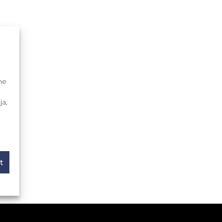
me
ja,
t