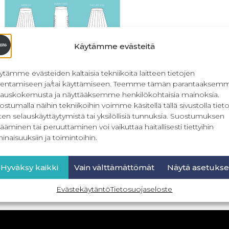
Käytämme evästeitä
ytämme evästeiden kaltaisia tekniikoita laitteen tietojen
llentamiseen ja/tai käyttämiseen. Teemme tämän parantaaksem
lauskokemusta ja näyttääksemme henkilökohtaisia mainoksia.
ostumalla näihin tekniikoihin voimme käsitellä tällä sivustolla tieto
ten selauskäyttäytymistä tai yksilöllisiä tunnuksia. Suostumuksen
less Summer – naisten hameet
ääminen tai peruuttaminen voi vaikuttaa haitallisesti tiettyihin
32-56
inaisuuksiin ja toimintoihin.
19,90
€
Sis. ALV
Hyväksy kaikki
Vain välttämättömät
Näytä asetukse
Lue lisää
Evästekäytäntö
Tietosuojaseloste