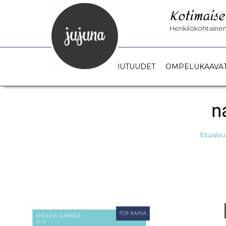
Kotimaise
Henkilökohtainen 
UUTUUDET
OMPELUKAAVA
n
Etusivu