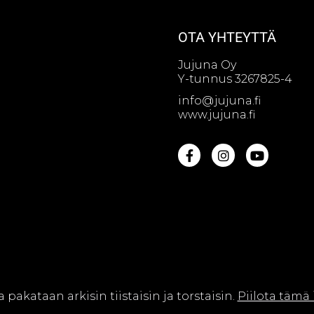
OTA YHTEYTTÄ
Jujuna Oy
Y-tunnus 3267825-4
info@jujuna.fi
www.jujuna.fi
na Oy || Web design by
Sivutaikuri Oy
a pakataan arkisin tiistaisin ja torstaisin.
Piilota tämä 