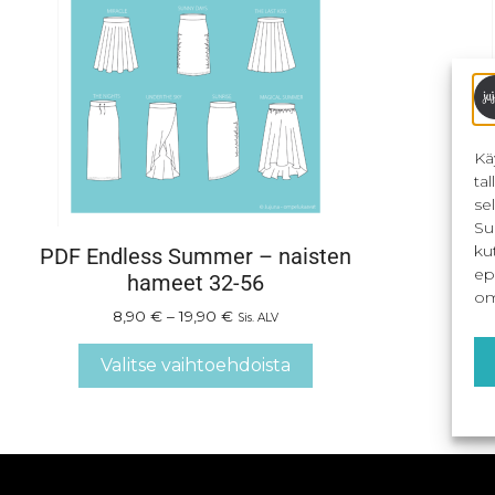
Kä
ta
se
Su
ku
PDF Endless Summer – naisten
End
ep
hameet 32-56
om
8,90
€
–
19,90
€
Sis. ALV
Valitse vaihtoehdoista