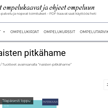
t ompelukaavat ja ohjeet ompeluun
palvelu ja nopeat toimitukset – PDF-kaavat saat käyttöösi heti
T
OMPELUKIRJAT
OMPELUKURSSIT
OMPELUTARVI
aisten pitkähame
/ Tuotteet avainsanalla “naisten pitkähame”
Tilapäisesti loppu