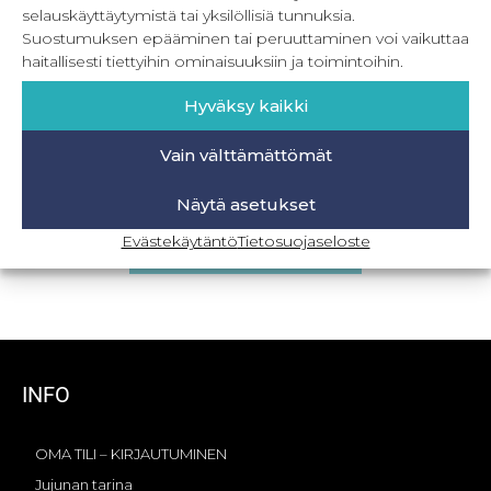
selauskäyttäytymistä tai yksilöllisiä tunnuksia.
Suostumuksen epääminen tai peruuttaminen voi vaikuttaa
haitallisesti tiettyihin ominaisuuksiin ja toimintoihin.
Hyväksy kaikki
Vain välttämättömät
PDF Naisten paidat ja topit 32-56
Näytä asetukset
8,90
€
–
16,90
€
Sis. ALV
Evästekäytäntö
Tietosuojaseloste
Valitse vaihtoehdoista
INFO
OMA TILI – KIRJAUTUMINEN
Jujunan tarina