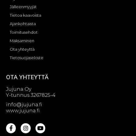
Jälleenmyyjät
Tietoa kaavoista
Ajankohtaista
Toimitusehdot
Maksaminen
Ota yhteyttä
Tietosuojaseloste
OTA YHTEYTTÄ
Jujuna Oy
Y-tunnus 3267825-4
info@jujuna.fi
www.jujuna.fi