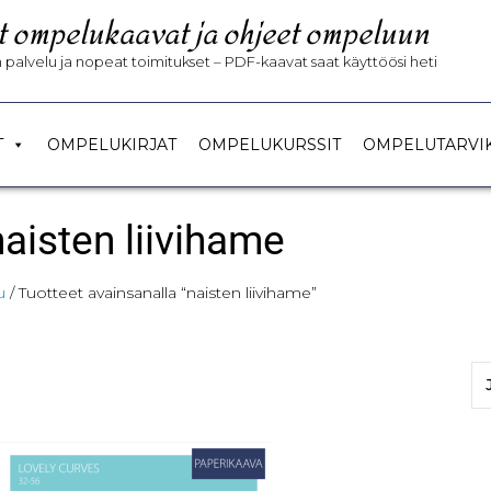
t ompelukaavat ja ohjeet ompeluun
palvelu ja nopeat toimitukset – PDF-kaavat saat käyttöösi heti
T
OMPELUKIRJAT
OMPELUKURSSIT
OMPELUTARVI
naisten liivihame
u
/ Tuotteet avainsanalla “naisten liivihame”