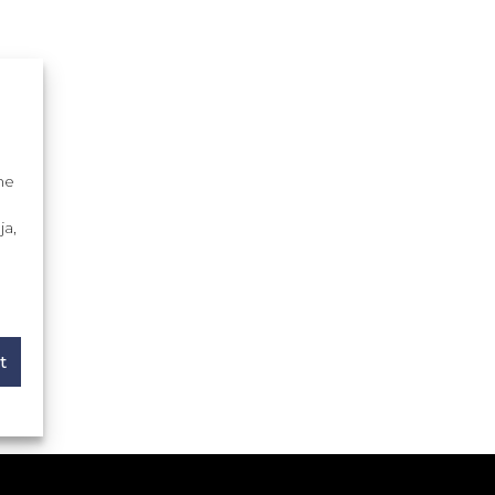
me
ja,
t