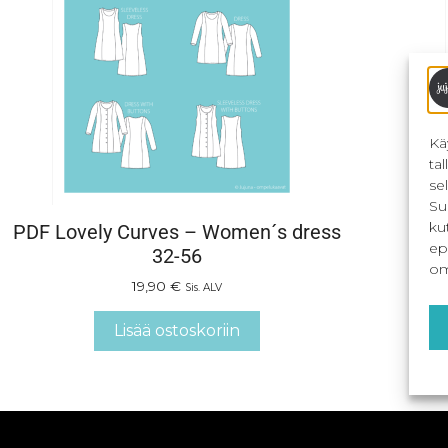
Kä
ta
se
Su
ku
PDF Lovely Curves – Women´s dress
Lov
ep
32-56
om
19,90
€
Sis. ALV
Lisää ostoskoriin