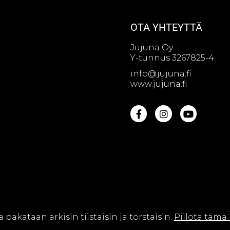
OTA YHTEYTTÄ
Jujuna Oy
Y-tunnus 3267825-4
info@jujuna.fi
www.jujuna.fi
na Oy || Web design by
Sivutaikuri Oy
a pakataan arkisin tiistaisin ja torstaisin.
Piilota tämä 