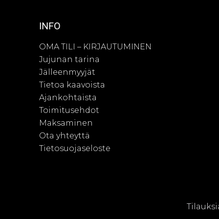
INFO
OMA TILI – KIRJAUTUMINEN
Jujunan tarina
Jälleenmyyjät
Tietoa kaavoista
Ajankohtaista
Toimitusehdot
Maksaminen
Ota yhteyttä
Tietosuojaseloste
© Juju
Tilauksi