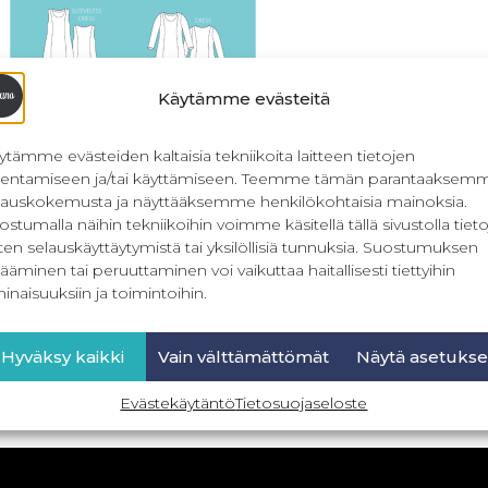
Käytämme evästeitä
ytämme evästeiden kaltaisia tekniikoita laitteen tietojen
llentamiseen ja/tai käyttämiseen. Teemme tämän parantaaksem
lauskokemusta ja näyttääksemme henkilökohtaisia mainoksia.
ostumalla näihin tekniikoihin voimme käsitellä tällä sivustolla tieto
ten selauskäyttäytymistä tai yksilöllisiä tunnuksia. Suostumuksen
ely Curves – Women´s dress 32-
ääminen tai peruuttaminen voi vaikuttaa haitallisesti tiettyihin
56
inaisuuksiin ja toimintoihin.
24,90
€
Sis. ALV
Hyväksy kaikki
Vain välttämättömät
Näytä asetukse
Lisää ostoskoriin
Evästekäytäntö
Tietosuojaseloste