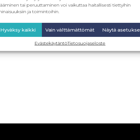
ääminen tai peruuttaminen voi vaikuttaa haitallisesti tiettyihin
inaisuuksiin ja toimintoihin.
Hyväksy kaikki
Vain välttämättömät
Näytä asetukse
Evästekäytäntö
Tietosuojaseloste