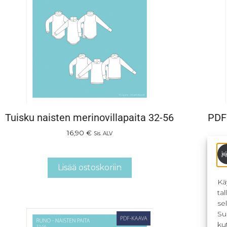
Tuisku naisten merinovillapaita 32-56
PDF 
16,90
€
Sis. ALV
Lisää ostoskoriin
Kä
ta
se
Su
ku