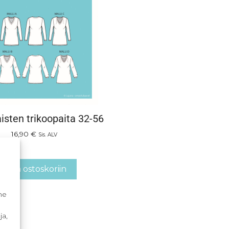
isten trikoopaita 32-56
16,90
€
Sis. ALV
Lisää ostoskoriin
me
ja,