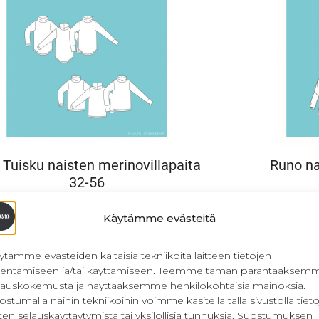
Tuisku naisten merinovillapaita
Runo na
32-56
13,90
€
Sis. ALV
Käytämme evästeitä
Lisää ostoskoriin
ytämme evästeiden kaltaisia tekniikoita laitteen tietojen
llentamiseen ja/tai käyttämiseen. Teemme tämän parantaaksem
lauskokemusta ja näyttääksemme henkilökohtaisia mainoksia.
ostumalla näihin tekniikoihin voimme käsitellä tällä sivustolla tieto
ten selauskäyttäytymistä tai yksilöllisiä tunnuksia. Suostumuksen