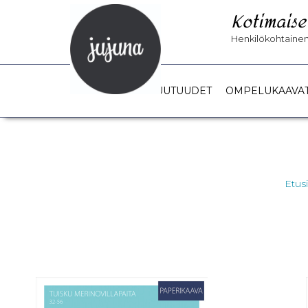
Kotimaise
Henkilökohtainen 
UUTUUDET
OMPELUKAAVA
Etus