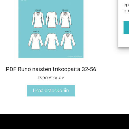
ep
om
PDF Runo naisten trikoopaita 32-56
13,90
€
Sis. ALV
Lisää ostoskoriin