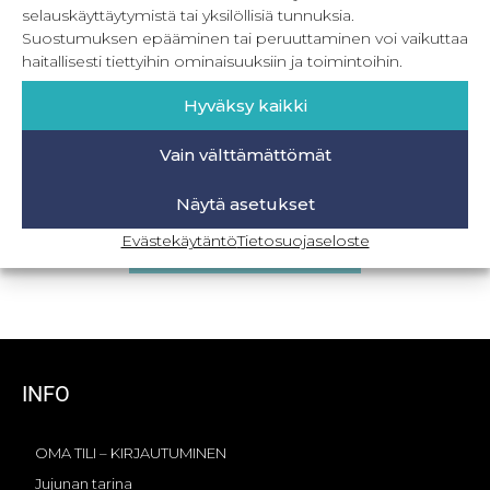
selauskäyttäytymistä tai yksilöllisiä tunnuksia.
Suostumuksen epääminen tai peruuttaminen voi vaikuttaa
haitallisesti tiettyihin ominaisuuksiin ja toimintoihin.
Hyväksy kaikki
Vain välttämättömät
PDF Naisten väljät housut 32-56
Näytä asetukset
8,90
€
–
19,90
€
Sis. ALV
Evästekäytäntö
Tietosuojaseloste
Valitse vaihtoehdoista
INFO
OMA TILI – KIRJAUTUMINEN
Jujunan tarina