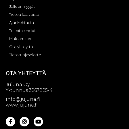
Jälleenmyyjät
Tietoa kaavoista
Ajankohtaista
Toimitusehdot
Maksaminen
Ota yhteyttä
Tietosuojaseloste
OTA YHTEYTTÄ
Jujuna Oy
Y-tunnus 3267825-4
info@jujuna.fi
www.jujuna.fi