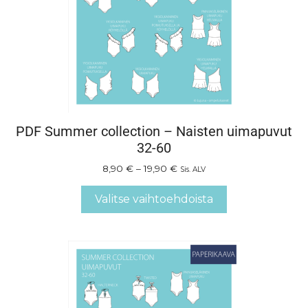
PDF Summer collection – Naisten uimapuvut
32-60
8,90
€
–
19,90
€
Sis. ALV
Valitse vaihtoehdoista