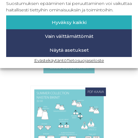
Suostumuksen epääminen tai peruuttaminen voi vaikuttaa
haitallisesti tiettyihin ominaisuuksiin ja toimintoihin.
Hyväksy kaikki
Vain välttämättömät
Summer Collection – naisten bikinit 32-50
Näytä asetukset
24,90
€
Sis. ALV
Evästekäytäntö
Tietosuojaseloste
Lisää ostoskoriin