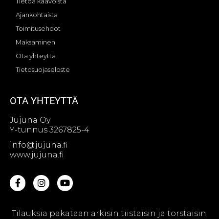
Tietoa kaavoista
Ajankohtaista
Toimitusehdot
Maksaminen
Ota yhteyttä
Tietosuojaseloste
OTA YHTEYTTÄ
Jujuna Oy
Y-tunnus 3267825-4
info@jujuna.fi
www.jujuna.fi
Tilauksia pakataan arkisin tiistaisin ja torstaisin.