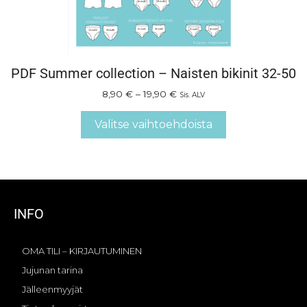
PDF Summer collection – Naisten bikinit 32-50
8,90
€
–
19,90
€
Sis. ALV
Valitse vaihtoehdoista
INFO
OMA TILI – KIRJAUTUMINEN
Jujunan tarina
Jälleenmyyjät