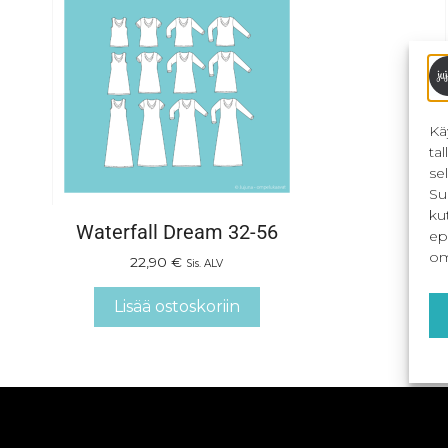
Kä
ta
se
Su
ku
Waterfall Dream 32-56
ep
om
22,90
€
Sis. ALV
Lisää ostoskoriin