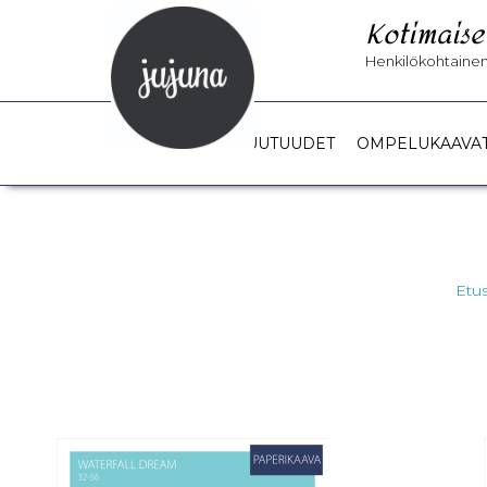
Kotimaise
Henkilökohtainen 
UUTUUDET
OMPELUKAAVA
Etus