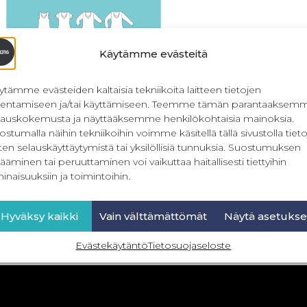
Käytämme evästeitä
ytämme evästeiden kaltaisia tekniikoita laitteen tietojen
llentamiseen ja/tai käyttämiseen. Teemme tämän parantaaksem
lauskokemusta ja näyttääksemme henkilökohtaisia mainoksia.
ostumalla näihin tekniikoihin voimme käsitellä tällä sivustolla tieto
ten selauskäyttäytymistä tai yksilöllisiä tunnuksia. Suostumuksen
PDF Waterfall Dream 32-56
ääminen tai peruuttaminen voi vaikuttaa haitallisesti tiettyihin
inaisuuksiin ja toimintoihin.
9,90
€
–
16,90
€
Sis. ALV
Valitse vaihtoehdoista
Hyväksy kaikki
Vain välttämättömät
Näytä asetukse
Evästekäytäntö
Tietosuojaseloste