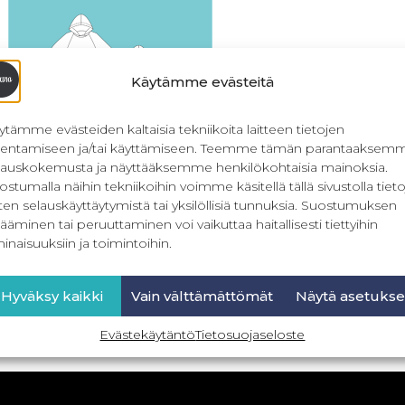
Käytämme evästeitä
ytämme evästeiden kaltaisia tekniikoita laitteen tietojen
llentamiseen ja/tai käyttämiseen. Teemme tämän parantaaksem
lauskokemusta ja näyttääksemme henkilökohtaisia mainoksia.
ostumalla näihin tekniikoihin voimme käsitellä tällä sivustolla tieto
ten selauskäyttäytymistä tai yksilöllisiä tunnuksia. Suostumuksen
 Kuura – naisten hupparitunika
ääminen tai peruuttaminen voi vaikuttaa haitallisesti tiettyihin
32-56
inaisuuksiin ja toimintoihin.
8,90
€
Sis. ALV
Hyväksy kaikki
Vain välttämättömät
Näytä asetukse
Lisää ostoskoriin
Evästekäytäntö
Tietosuojaseloste