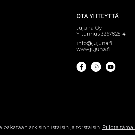
OTA YHTEYTTÄ
Jujuna Oy
Y-tunnus 3267825-4
info@jujuna.fi
www.jujuna.fi
na Oy || Web design by
Sivutaikuri Oy
a pakataan arkisin tiistaisin ja torstaisin.
Piilota tämä 