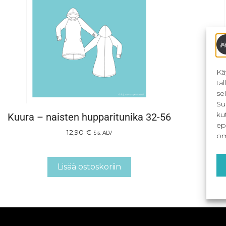
Kä
ta
se
Su
ku
Kuura – naisten hupparitunika 32-56
PDF
ep
12,90
€
Sis. ALV
om
Lisää ostoskoriin