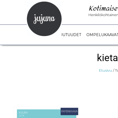
Kotimaise
Henkilökohtainen 
UUTUUDET
OMPELUKAAVA
kiet
Etusivu
/ T