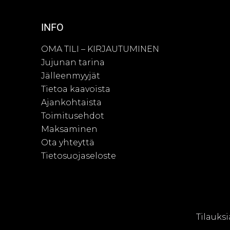
INFO
OMA TILI – KIRJAUTUMINEN
Jujunan tarina
Jälleenmyyjät
Tietoa kaavoista
Ajankohtaista
Toimitusehdot
Maksaminen
Ota yhteyttä
Tietosuojaseloste
© Juju
Tilauksi