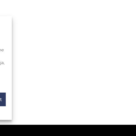
me
ja,
t