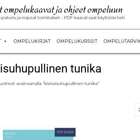
t ompelukaavat ja ohjeet ompeluun
palvelu ja nopeat toimitukset – PDF-kaavat saat käyttöösi heti
T
OMPELUKIRJAT
OMPELUKURSSIT
OMPELUTARVI
aisuhupullinen tunika
uotteet avainsanalla “kietaisuhupullinen tunika”