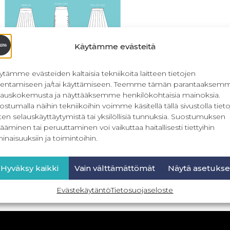
Käytämme evästeitä
ytämme evästeiden kaltaisia tekniikoita laitteen tietojen
llentamiseen ja/tai käyttämiseen. Teemme tämän parantaaksem
lauskokemusta ja näyttääksemme henkilökohtaisia mainoksia.
ostumalla näihin tekniikoihin voimme käsitellä tällä sivustolla tieto
ten selauskäyttäytymistä tai yksilöllisiä tunnuksia. Suostumuksen
less Summer – naisten hameet
ääminen tai peruuttaminen voi vaikuttaa haitallisesti tiettyihin
32-56
inaisuuksiin ja toimintoihin.
19,90
€
Sis. ALV
Hyväksy kaikki
Vain välttämättömät
Näytä asetukse
Lue lisää
Evästekäytäntö
Tietosuojaseloste