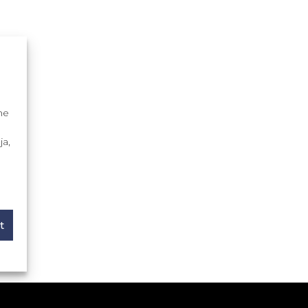
me
ja,
t