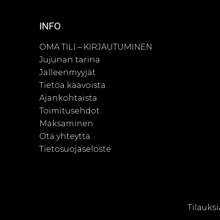
INFO
OMA TILI – KIRJAUTUMINEN
Jujunan tarina
Jälleenmyyjät
Tietoa kaavoista
Ajankohtaista
Toimitusehdot
Maksaminen
Ota yhteyttä
Tietosuojaseloste
© Juju
Tilauksi