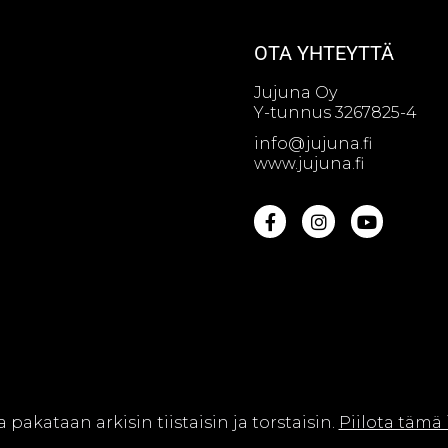
OTA YHTEYTTÄ
Jujuna Oy
Y-tunnus 3267825-4
info@jujuna.fi
www.jujuna.fi
na Oy || Web design by
Sivutaikuri Oy
a pakataan arkisin tiistaisin ja torstaisin.
Piilota tämä 