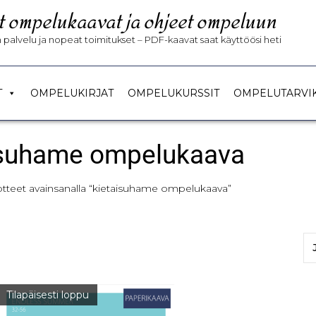
t ompelukaavat ja ohjeet ompeluun
palvelu ja nopeat toimitukset – PDF-kaavat saat käyttöösi heti
T
OMPELUKIRJAT
OMPELUKURSSIT
OMPELUTARVI
isuhame ompelukaava
otteet avainsanalla “kietaisuhame ompelukaava”
Tilapäisesti loppu