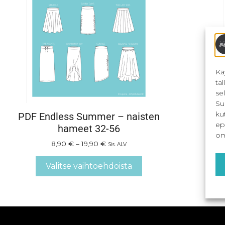
Kä
ta
se
Su
ku
PDF Endless Summer – naisten
End
ep
hameet 32-56
om
8,90
€
–
19,90
€
Sis. ALV
Valitse vaihtoehdoista