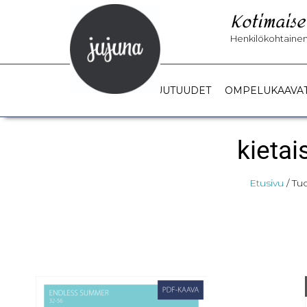
Kotimaise
Henkilökohtainen 
UUTUUDET
OMPELUKAAVA
kieta
Etusivu
/ Tu