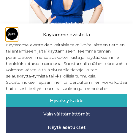
Käytämme evästeitä
Käytämme evästeiden kaltaisia tekniikoita laitteen tietojen
tallentamiseen ja/tai käyttämiseen. Teemme tämän
Kellotettu hiha – ohje (ladattava)
parantaaksemme selauskokemusta ja näyttääksemme
henkilökohtaisia mainoksia. Suostumalla näihin tekniikoihin
2,50
€
Sis. ALV
voimme käsitellä tällä sivustolla tietoja, kuten
selauskäyttäytymistä tai yksilöllisiä tunnuksia.
Lisää ostoskoriin
Suostumuksen epääminen tai peruuttaminen voi vaikuttaa
haitallisesti tiettyihin ominaisuuksiin ja toimintoihin.
Hyväksy kaikki
Vain välttämättömät
INFO
Näytä asetukset