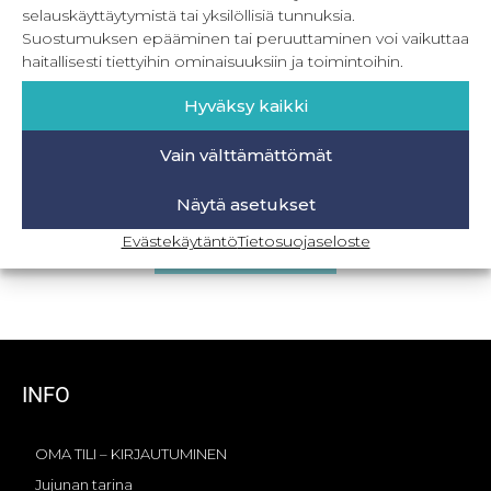
selauskäyttäytymistä tai yksilöllisiä tunnuksia.
Suostumuksen epääminen tai peruuttaminen voi vaikuttaa
haitallisesti tiettyihin ominaisuuksiin ja toimintoihin.
Hyväksy kaikki
Vain välttämättömät
PDF Warming Collars – lämmin kauluri
Näytä asetukset
5,90
€
Sis. ALV
Evästekäytäntö
Tietosuojaseloste
Lisää ostoskoriin
INFO
OMA TILI – KIRJAUTUMINEN
Jujunan tarina