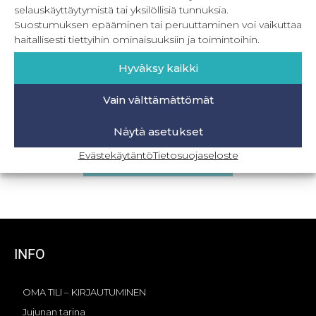
selauskäyttäytymistä tai yksilöllisiä tunnuksia.
Suostumuksen epääminen tai peruuttaminen voi vaikuttaa
haitallisesti tiettyihin ominaisuuksiin ja toimintoihin.
Hyväksy kaikki
Vain välttämättömät
PDF New Moon 32-56
Näytä asetukset
8,90
€
–
19,90
€
Sis. ALV
Evästekäytäntö
Tietosuojaseloste
Valitse vaihtoehdoista
INFO
OMA TILI – KIRJAUTUMINEN
Jujunan tarina