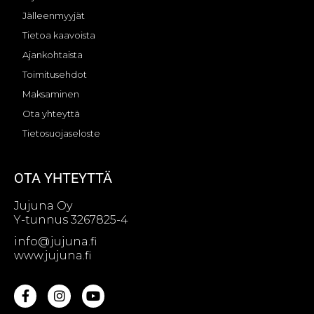
Jälleenmyyjät
Tietoa kaavoista
Ajankohtaista
Toimitusehdot
Maksaminen
Ota yhteyttä
Tietosuojaseloste
OTA YHTEYTTÄ
Jujuna Oy
Y-tunnus 3267825-4
info@jujuna.fi
www.jujuna.fi