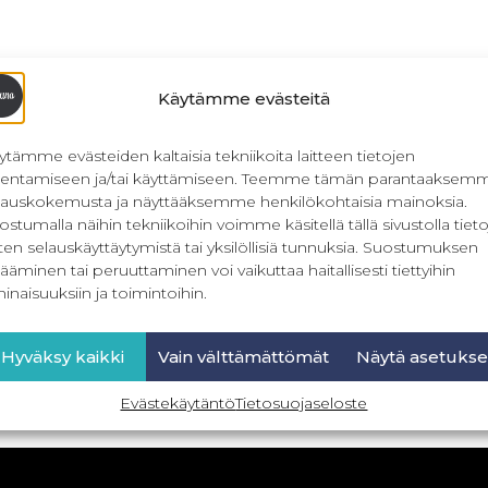
Käytämme evästeitä
ytämme evästeiden kaltaisia tekniikoita laitteen tietojen
llentamiseen ja/tai käyttämiseen. Teemme tämän parantaaksem
lauskokemusta ja näyttääksemme henkilökohtaisia mainoksia.
ostumalla näihin tekniikoihin voimme käsitellä tällä sivustolla tieto
ten selauskäyttäytymistä tai yksilöllisiä tunnuksia. Suostumuksen
ääminen tai peruuttaminen voi vaikuttaa haitallisesti tiettyihin
inaisuuksiin ja toimintoihin.
Hyväksy kaikki
Vain välttämättömät
Näytä asetukse
Evästekäytäntö
Tietosuojaseloste