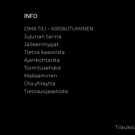
INFO
OMA TILI – KIRJAUTUMINEN
Jujunan tarina
Jälleenmyyjät
Tietoa kaavoista
Ajankohtaista
Toimitusehdot
Maksaminen
Ota yhteyttä
Tietosuojaseloste
© Juju
Tilauksi