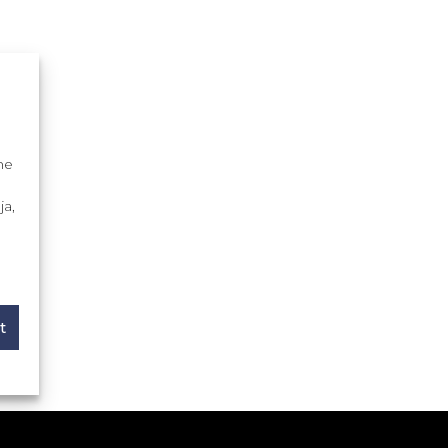
me
ja,
t