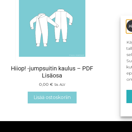
Kä
ta
se
Su
ku
Hiiop! -jumpsuitin kaulus – PDF
ep
Lisäosa
om
0,00
€
Sis. ALV
Lisää ostoskoriin