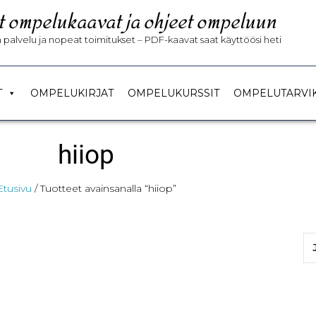
t ompelukaavat ja ohjeet ompeluun
palvelu ja nopeat toimitukset – PDF-kaavat saat käyttöösi heti
T
OMPELUKIRJAT
OMPELUKURSSIT
OMPELUTARVI
hiiop
Etusivu
/ Tuotteet avainsanalla “hiiop”