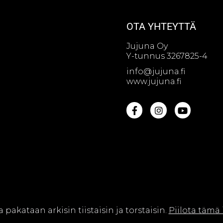
OTA YHTEYTTÄ
Jujuna Oy
Y-tunnus 3267825-4
info@jujuna.fi
www.jujuna.fi
na Oy || Web design by
Sivutaikuri Oy
a pakataan arkisin tiistaisin ja torstaisin.
Piilota tämä 