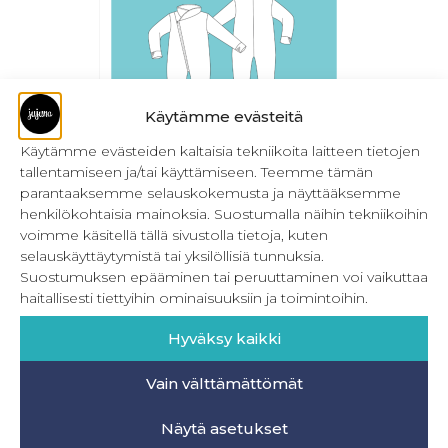
Käytämme evästeitä
Käytämme evästeiden kaltaisia tekniikoita laitteen tietojen
tallentamiseen ja/tai käyttämiseen. Teemme tämän
Hiiop! -jumpsuitin kaulus – PDF Lisäosa
parantaaksemme selauskokemusta ja näyttääksemme
henkilökohtaisia mainoksia. Suostumalla näihin tekniikoihin
0,00
€
Sis. ALV
voimme käsitellä tällä sivustolla tietoja, kuten
selauskäyttäytymistä tai yksilöllisiä tunnuksia.
Lisää ostoskoriin
Suostumuksen epääminen tai peruuttaminen voi vaikuttaa
haitallisesti tiettyihin ominaisuuksiin ja toimintoihin.
Hyväksy kaikki
Vain välttämättömät
INFO
Näytä asetukset