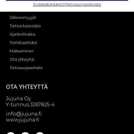
OMA TILI – KIRJAUTUMINEN
Evästekäytäntö
Tietosuojaseloste
Jujunan tarina
Jälleenmyyjät
Tietoa kaavoista
Ajankohtaista
Toimitusehdot
Maksaminen
Ota yhteyttä
Tietosuojaseloste
OTA YHTEYTTÄ
Jujuna Oy
Y-tunnus 3267825-4
info@jujuna.fi
www.jujuna.fi