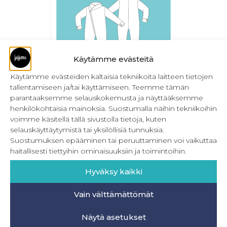
Käytämme evästeitä
Käytämme evästeiden kaltaisia tekniikoita laitteen tietojen
tallentamiseen ja/tai käyttämiseen. Teemme tämän
Hiiop! -jumpsuitin kaulus – PDF Lisäosa
parantaaksemme selauskokemusta ja näyttääksemme
henkilökohtaisia mainoksia. Suostumalla näihin tekniikoihin
0,00
€
Sis. ALV
voimme käsitellä tällä sivustolla tietoja, kuten
selauskäyttäytymistä tai yksilöllisiä tunnuksia.
Lisää ostoskoriin
Suostumuksen epääminen tai peruuttaminen voi vaikuttaa
haitallisesti tiettyihin ominaisuuksiin ja toimintoihin.
Hyväksy kaikki
Vain välttämättömät
INFO
Näytä asetukset