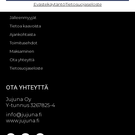
OMA TILI – KIRJAUTUMINEN
Evästekäytäntö
Tietosuojaseloste
Jujunan tarina
Jälleenmyyjät
Tietoa kaavoista
Ajankohtaista
Toimitusehdot
Maksaminen
Ota yhteyttä
Tietosuojaseloste
OTA YHTEYTTÄ
Jujuna Oy
Y-tunnus 3267825-4
info@jujuna.fi
www.jujuna.fi