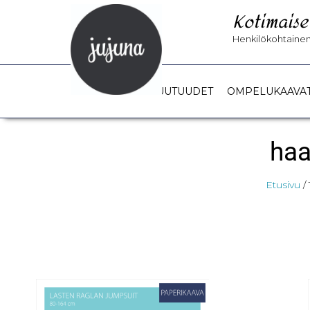
Kotimaise
Henkilökohtainen 
UUTUUDET
OMPELUKAAVA
haa
Etusivu
/ 