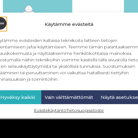
Käytämme evästeitä
ytämme evästeiden kaltaisia tekniikoita laitteen tietojen
llentamiseen ja/tai käyttämiseen. Teemme tämän parantaaksem
lauskokemusta ja näyttääksemme henkilökohtaisia mainoksia.
ostumalla näihin tekniikoihin voimme käsitellä tällä sivustolla tieto
ten selauskäyttäytymistä tai yksilöllisiä tunnuksia. Suostumuksen
Hiiop! -jumpsuit 50-158 cm
PDF Hii
ääminen tai peruuttaminen voi vaikuttaa haitallisesti tiettyihin
inaisuuksiin ja toimintoihin.
16,90
€
Sis. ALV
Lisää ostoskoriin
Hyväksy kaikki
Vain välttämättömät
Näytä asetukse
Evästekäytäntö
Tietosuojaseloste