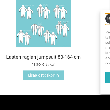
Kä
ta
se
Su
ku
Lasten raglan jumpsuit 80-164 cm
ep
om
19,90
€
Sis. ALV
Lisää ostoskoriin