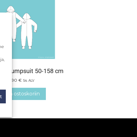
me
ja,
op! -jumpsuit 50-158 cm
16,90
€
Sis. ALV
Lisää ostoskoriin
t