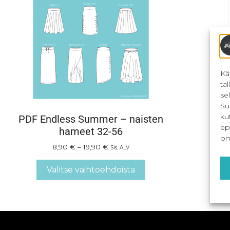
Kä
ta
se
Su
ku
PDF Endless Summer – naisten
End
ep
hameet 32-56
om
8,90
€
–
19,90
€
Sis. ALV
Valitse vaihtoehdoista