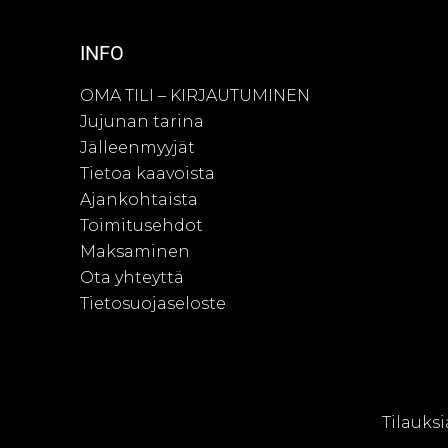
INFO
OMA TILI – KIRJAUTUMINEN
Jujunan tarina
Jälleenmyyjät
Tietoa kaavoista
Ajankohtaista
Toimitusehdot
Maksaminen
Ota yhteyttä
Tietosuojaseloste
© Juju
Tilauksi