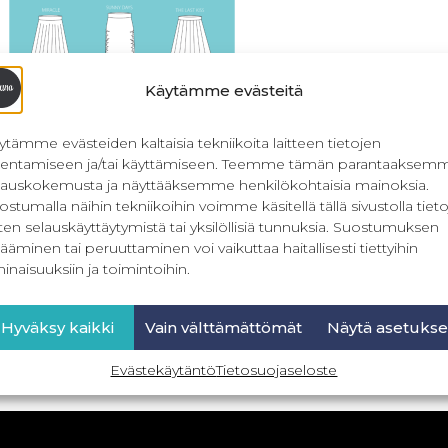
Käytämme evästeitä
ytämme evästeiden kaltaisia tekniikoita laitteen tietojen
llentamiseen ja/tai käyttämiseen. Teemme tämän parantaaksem
lauskokemusta ja näyttääksemme henkilökohtaisia mainoksia.
ostumalla näihin tekniikoihin voimme käsitellä tällä sivustolla tieto
ten selauskäyttäytymistä tai yksilöllisiä tunnuksia. Suostumuksen
less Summer – naisten hameet
ääminen tai peruuttaminen voi vaikuttaa haitallisesti tiettyihin
32-56
inaisuuksiin ja toimintoihin.
19,90
€
Sis. ALV
Hyväksy kaikki
Vain välttämättömät
Näytä asetukse
Lue lisää
Evästekäytäntö
Tietosuojaseloste