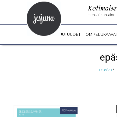
Kotimaise
Henkilökohtainen 
UUTUUDET
OMPELUKAAVA
epä
Etusivu
/ 