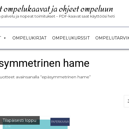
t ompelukaavat ja ohjeet ompeluun
palvelu ja nopeat toimitukset – PDF-kaavat saat käyttöösi heti
T
OMPELUKIRJAT
OMPELUKURSSIT
OMPELUTARVI
symmetrinen hame
Tuotteet avainsanalla “epäsymmetrinen hame”
Tilapäisesti loppu