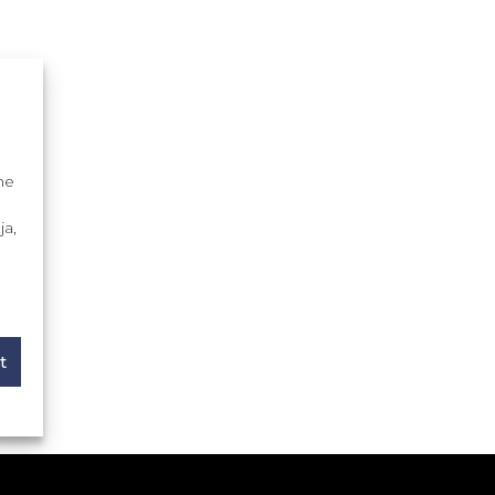
me
ja,
t