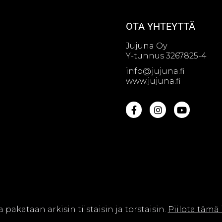
OTA YHTEYTTÄ
Jujuna Oy
Y-tunnus 3267825-4
info@jujuna.fi
www.jujuna.fi
na Oy || Web design by
Sivutaikuri Oy
a pakataan arkisin tiistaisin ja torstaisin.
Piilota tämä 