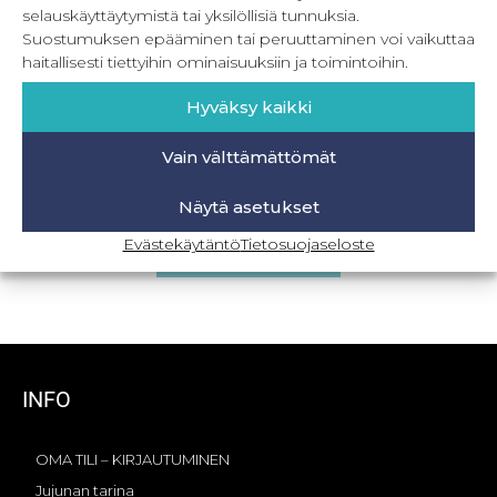
selauskäyttäytymistä tai yksilöllisiä tunnuksia.
Suostumuksen epääminen tai peruuttaminen voi vaikuttaa
haitallisesti tiettyihin ominaisuuksiin ja toimintoihin.
Hyväksy kaikki
Vain välttämättömät
Satumaa 80-164 cm
Näytä asetukset
22,90
€
Sis. ALV
Evästekäytäntö
Tietosuojaseloste
Lisää ostoskoriin
INFO
OMA TILI – KIRJAUTUMINEN
Jujunan tarina