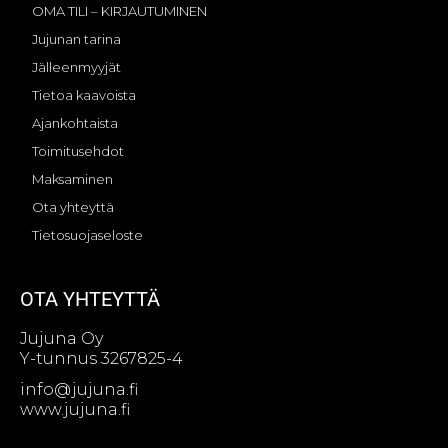
OMA TILI – KIRJAUTUMINEN
Jujunan tarina
Jälleenmyyjät
Tietoa kaavoista
Ajankohtaista
Toimitusehdot
Maksaminen
Ota yhteyttä
Tietosuojaseloste
OTA YHTEYTTÄ
Jujuna Oy
Y-tunnus 3267825-4
info@jujuna.fi
www.jujuna.fi