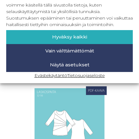
voimme käsitellä tällä sivustolla tietoja, kuten
selauskäyttäytymistä tai yksilöllisiä tunnuksia.
Suostumuksen epääminen tai peruuttaminen voi vaikuttaa
haitallisesti tiettyihin ominaisuuksiin ja toimintoihin.
Hyväksy kaikki
PDF Cross top 32-56
Vain välttämättömät
8,90
€
Sis. ALV
Näytä asetukset
Lisää ostoskoriin
Evästekäytäntö
Tietosuojaseloste