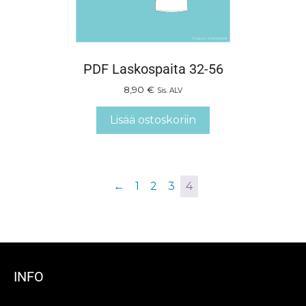
PDF Laskospaita 32-56
8,90
€
Sis. ALV
Lisää ostoskoriin
←
1
2
3
4
INFO