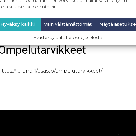
ääminen tai peruuttaminen voi vaikuttaa haitallisesti tiettyihin
inaisuuksiin ja toimintoihin.
Hyväksy kaikki
Vain välttämättömät
Näytä asetukse
Evästekäytäntö
Tietosuojaseloste
Ompelutarvikkeet
https://jujuna.fi/osasto/ompelutarvikkeet/