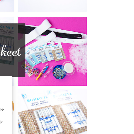
me
ja,