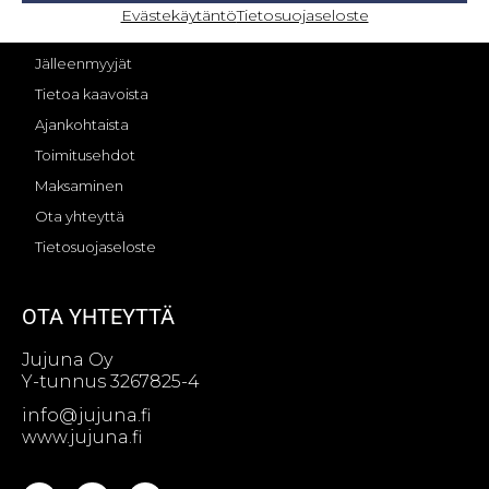
OMA TILI – KIRJAUTUMINEN
Evästekäytäntö
Tietosuojaseloste
Jujunan tarina
Jälleenmyyjät
Tietoa kaavoista
Ajankohtaista
Toimitusehdot
Maksaminen
Ota yhteyttä
Tietosuojaseloste
OTA YHTEYTTÄ
Jujuna Oy
Y-tunnus 3267825-4
info@jujuna.fi
www.jujuna.fi