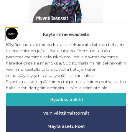
Käytämme evästeitä
Käytämme evästeiden kaltaisia tekniikoita laitteen tietojen
tallentamiseen ja/tai käyttämiseen. Teemme tämän
Myyntilisenssit – Naisten ompelukaavat
parantaaksemme selauskokemusta ja näyttääksemme
henkilökohtaisia mainoksia. Suostumalla näihin tekniikoihin
39,90
€
–
59,90
€
Sis. ALV
voimme käsitellä tällä sivustolla tietoja, kuten
selauskäyttäytymistä tai yksilöllisiä tunnuksia.
Valitse vaihtoehdoista
Suostumuksen epääminen tai peruuttaminen voi vaikuttaa
haitallisesti tiettyihin ominaisuuksiin ja toimintoihin.
Hyväksy kaikki
Vain välttämättömät
INFO
Näytä asetukset