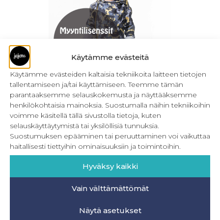
Käytämme evästeitä
Käytämme evästeiden kaltaisia tekniikoita laitteen tietojen
tallentamiseen ja/tai käyttämiseen. Teemme tämän
Myyntilisenssit – Asusteiden ompelukaavat
parantaaksemme selauskokemusta ja näyttääksemme
henkilökohtaisia mainoksia. Suostumalla näihin tekniikoihin
39,90
€
Sis. ALV
voimme käsitellä tällä sivustolla tietoja, kuten
selauskäyttäytymistä tai yksilöllisiä tunnuksia.
Valitse vaihtoehdoista
Suostumuksen epääminen tai peruuttaminen voi vaikuttaa
haitallisesti tiettyihin ominaisuuksiin ja toimintoihin.
Hyväksy kaikki
Vain välttämättömät
INFO
Näytä asetukset