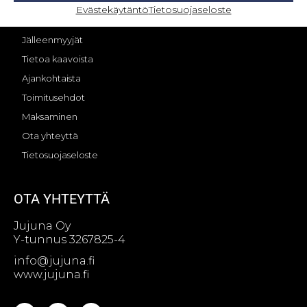
OMA TILI – KIRJAUTUMINEN
Evästekäytäntö
Tietosuojaseloste
Jujunan tarina
Jälleenmyyjät
Tietoa kaavoista
Ajankohtaista
Toimitusehdot
Maksaminen
Ota yhteyttä
Tietosuojaseloste
OTA YHTEYTTÄ
Jujuna Oy
Y-tunnus 3267825-4
info@jujuna.fi
www.jujuna.fi