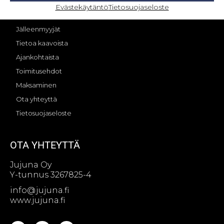
OMA TILI – KIRJAUTUMINEN
Evästekäytäntö
Tietosuojaseloste
Jujunan tarina
Jälleenmyyjät
Tietoa kaavoista
Ajankohtaista
Toimitusehdot
Maksaminen
Ota yhteyttä
Tietosuojaseloste
OTA YHTEYTTÄ
Jujuna Oy
Y-tunnus 3267825-4
info@jujuna.fi
www.jujuna.fi