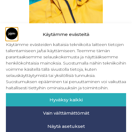
Käytämme evästeitä
Käytämme evästeiden kaltaisia tekniikoita laitteen tietojen
tallentamiseen ja/tai käyttämiseen. Teemme tämän
Vetoketjun suojalista – ohje (ladattava)
parantaaksemme selauskokemusta ja näyttääksemme
henkilökohtaisia mainoksia. Suostumalla näihin tekniikoihin
0,00
€
Sis. ALV
voimme käsitellä tällä sivustolla tietoja, kuten
selauskäyttäytymistä tai yksilöllisiä tunnuksia.
Lisää ostoskoriin
Suostumuksen epääminen tai peruuttaminen voi vaikuttaa
haitallisesti tiettyihin ominaisuuksiin ja toimintoihin.
Hyväksy kaikki
Vain välttämättömät
INFO
Näytä asetukset