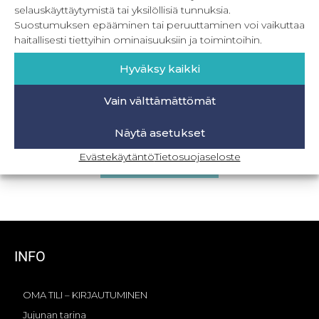
selauskäyttäytymistä tai yksilöllisiä tunnuksia.
Suostumuksen epääminen tai peruuttaminen voi vaikuttaa
haitallisesti tiettyihin ominaisuuksiin ja toimintoihin.
Hyväksy kaikki
Vain välttämättömät
PDF Women´s pyjama party
Näytä asetukset
13,90
€
Sis. ALV
Evästekäytäntö
Tietosuojaseloste
Lisää ostoskoriin
INFO
OMA TILI – KIRJAUTUMINEN
Jujunan tarina