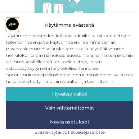
Käytämme evästeitä
Käytämme evästeiden kaltaisia tekniikoita laitteen tietojen
tallentamiseen ja/tai käyttämiseen. Teemme tämän
Koko perheen alusasut
parantaaksemme selauskokemusta ja näyttääksemme
henkilökohtaisia mainoksia. Suostumalla näihin tekniikoihin
24,90
€
Sis. ALV
voimme käsitellä tällä sivustolla tietoja, kuten
selauskäyttäytymistä tai yksilöllisiä tunnuksia.
Lisää ostoskoriin
Suostumuksen epääminen tai peruuttaminen voi vaikuttaa
haitallisesti tiettyihin ominaisuuksiin ja toimintoihin.
Hyväksy kaikki
Vain välttämättömät
Näytä asetukset
Evästekäytäntö
Tietosuojaseloste