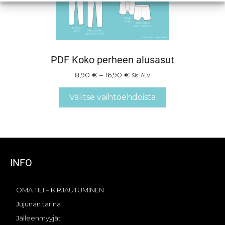
PDF Koko perheen alusasut
8,90
€
–
16,90
€
Sis. ALV
Valitse vaihtoehdoista
INFO
OMA TILI – KIRJAUTUMINEN
Jujunan tarina
Jälleenmyyjät