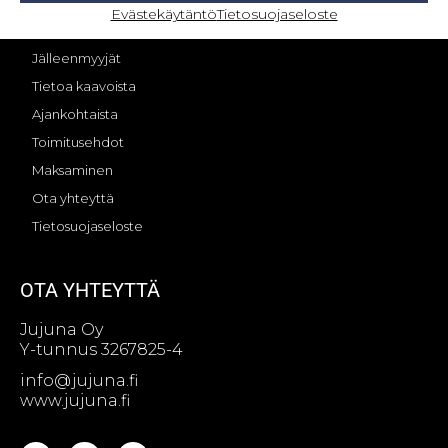
OMA TILI – KIRJAUTUMINEN
Evästekäytäntö
Tietosuojaseloste
Jujunan tarina
Jälleenmyyjät
Tietoa kaavoista
Ajankohtaista
Toimitusehdot
Maksaminen
Ota yhteyttä
Tietosuojaseloste
OTA YHTEYTTÄ
Jujuna Oy
Y-tunnus 3267825-4
info@jujuna.fi
www.jujuna.fi