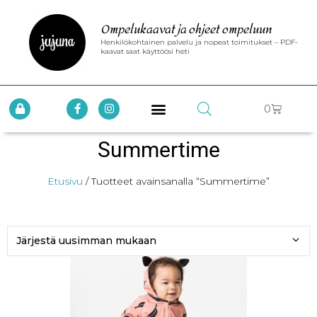
Ompelukaavat ja ohjeet ompeluun
Henkilökohtainen palvelu ja nopeat toimitukset – PDF-
kaavat saat käyttöösi heti
0
Summertime
Etusivu
/ Tuotteet avainsanalla “Summertime”