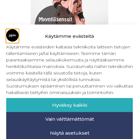
Käytämme evästeitä
Käytämme evästeiden kaltaisia tekniikoita laitteen tietojen
tallentamiseen ja/tai käyttämiseen. Teemme tämän
Myyntilisenssit – Lasten ompelukaavat
parantaaksemme selauskokemusta ja näyttääksemme
henkilökohtaisia mainoksia. Suostumalla näihin tekniikoihin
39,90
€
–
59,90
€
Sis. ALV
voimme käsitellä tällä sivustolla tietoja, kuten
selauskäyttäytymistä tai yksilöllisiä tunnuksia.
Valitse vaihtoehdoista
Suostumuksen epääminen tai peruuttaminen voi vaikuttaa
haitallisesti tiettyihin ominaisuuksiin ja toimintoihin.
Hyväksy kaikki
Vain välttämättömät
INFO
Näytä asetukset