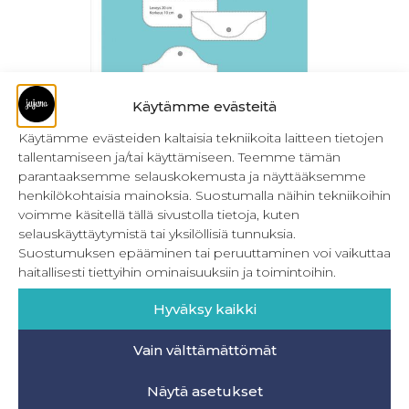
Käytämme evästeitä
Käytämme evästeiden kaltaisia tekniikoita laitteen tietojen
tallentamiseen ja/tai käyttämiseen. Teemme tämän
PDF Aurinko- ja silmälasikotelo
parantaaksemme selauskokemusta ja näyttääksemme
henkilökohtaisia mainoksia. Suostumalla näihin tekniikoihin
1,90
€
Sis. ALV
voimme käsitellä tällä sivustolla tietoja, kuten
selauskäyttäytymistä tai yksilöllisiä tunnuksia.
Lisää ostoskoriin
Suostumuksen epääminen tai peruuttaminen voi vaikuttaa
haitallisesti tiettyihin ominaisuuksiin ja toimintoihin.
Hyväksy kaikki
Vain välttämättömät
INFO
Näytä asetukset