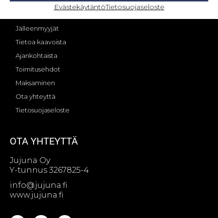
OMA TILI – KIRJAUTUMINEN
Evästekäytäntö
Tietosuojaseloste
Jujunan tarina
Jälleenmyyjät
Tietoa kaavoista
Ajankohtaista
Toimitusehdot
Maksaminen
Ota yhteyttä
Tietosuojaseloste
OTA YHTEYTTÄ
Jujuna Oy
Y-tunnus 3267825-4
info@jujuna.fi
www.jujuna.fi