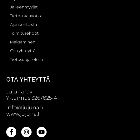
Jälleenmyyjät
Tietoa kaavoista
Ajankohtaista
Toimitusehdot
Maksaminen
Ota yhteyttä
Tietosuojaseloste
OTA YHTEYTTÄ
Jujuna Oy
Y-tunnus 3267825-4
info@jujuna.fi
www.jujuna.fi