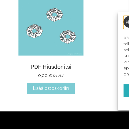
Kä
ta
se
Su
ku
PDF Hiusdonitsi
ep
om
0,00
€
Sis. ALV
Lisää ostoskoriin