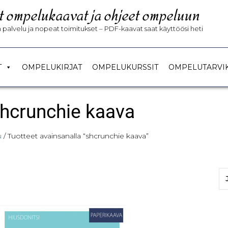
t ompelukaavat ja ohjeet ompeluun
palvelu ja nopeat toimitukset – PDF-kaavat saat käyttöösi heti
T
OMPELUKIRJAT
OMPELUKURSSIT
OMPELUTARVI
hcrunchie kaava
u
/ Tuotteet avainsanalla “shcrunchie kaava”