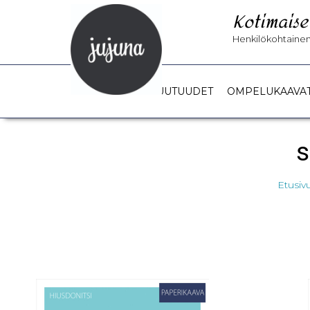
Kotimaise
Henkilökohtainen 
UUTUUDET
OMPELUKAAVA
s
Etusiv