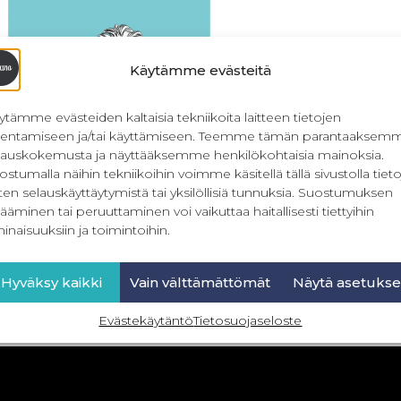
Käytämme evästeitä
ytämme evästeiden kaltaisia tekniikoita laitteen tietojen
llentamiseen ja/tai käyttämiseen. Teemme tämän parantaaksem
lauskokemusta ja näyttääksemme henkilökohtaisia mainoksia.
ostumalla näihin tekniikoihin voimme käsitellä tällä sivustolla tieto
ten selauskäyttäytymistä tai yksilöllisiä tunnuksia. Suostumuksen
Hiusdonitsi
ääminen tai peruuttaminen voi vaikuttaa haitallisesti tiettyihin
inaisuuksiin ja toimintoihin.
2,90
€
Sis. ALV
Lisää ostoskoriin
Hyväksy kaikki
Vain välttämättömät
Näytä asetukse
Evästekäytäntö
Tietosuojaseloste